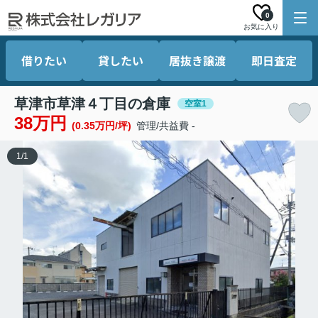
0
お気に入り
借りたい
貸したい
居抜き譲渡
即日査定
草津市草津４丁目の倉庫
空室1
38万円
(0.35万円/坪)
管理/共益費 -
1
/
1