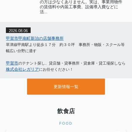
の方は少なくありません。実は、事業用物件
の賃借料や内装工事費、設備導入費などに
活...
2026.08.06
甲賀市甲南町新治の店舗事務所
草津線甲南駅より徒歩１７分 約３０坪 事務所・物販・スクール等
幅広い分野に適す
甲賀市
のテナント探し、貸店舗・貸事務所・貸倉庫・貸工場探しなら
株式会社レガリア
にお任せください！
更新情報一覧
飲食店
FOOD