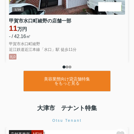
甲賀市水口町綾野の店舗一部
11
万円
- / 42.16㎡
甲賀市水口町綾野
近江鉄道近江本線「水口」駅 徒歩11分
礼0
美容業態向け貸店舗特集
をもっと見る
大津市 テナント特集
Otsu Tenant