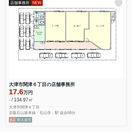
店舗事務所
NEW
大津市関津６丁目の店舗事務所
17.6
万円
- / 134.97㎡
大津市関津６丁目
京阪石山坂本線「石山寺」駅 徒歩68分
礼0
即入居可