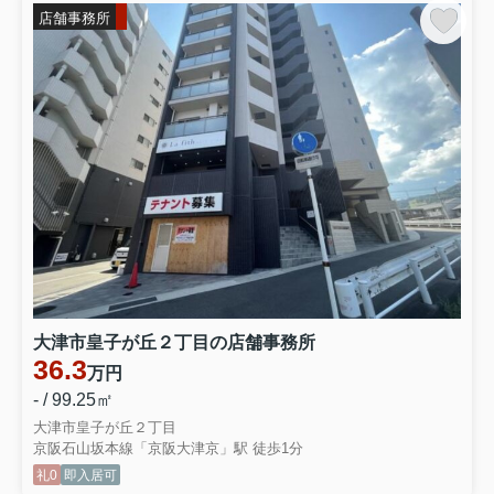
店舗事務所
大津市皇子が丘２丁目の店舗事務所
36.3
万円
- / 99.25㎡
大津市皇子が丘２丁目
京阪石山坂本線「京阪大津京」駅 徒歩1分
礼0
即入居可