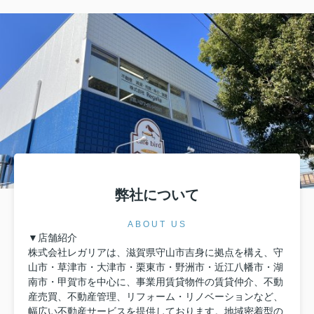
め、システムを活用した効率的な管理手
客力を高める店舗ファサ
順や、属人化といった現場で起こる課題
や必要な3つの条件から、
とその解決策について解説します。これ
ていく際のポイントにつ
から自社の事業拡大に向けて、工場や倉
す。これから理想のお店
庫の購入をご検討されている方は、ぜひ
る予定の方や、より効果
ご参考になさってくださいね。▼ 物件情
ンを模索している事業者
報が見たい方はこちらをクリック ▼大津
参考になさってくださいね
市の店舗・事務所一覧へ進む 目次 ▼ 倉
が見たい方はこちらをクリ
庫の入出庫管理...
の店舗・事務所一覧へ進..
弊社について
ABOUT US
▼店舗紹介
株式会社レガリアは、滋賀県守山市吉身に拠点を構え、守
山市・草津市・大津市・栗東市・野洲市・近江八幡市・湖
南市・甲賀市を中心に、事業用賃貸物件の賃貸仲介、不動
産売買、不動産管理、リフォーム・リノベーションなど、
幅広い不動産サービスを提供しております。地域密着型の