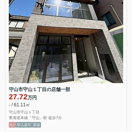
守山市守山１丁目の店舗一部
27.72
万円
- / 61.11㎡
守山市守山１丁目
東海道本線「守山」駅 徒歩7分
礼0
即入居可
新築