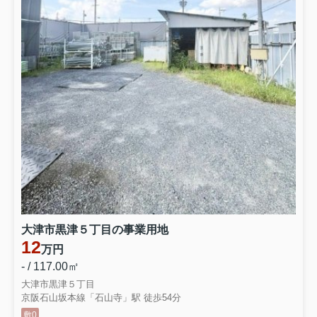
大津市黒津５丁目の事業用地
12
万円
- / 117.00㎡
大津市黒津５丁目
京阪石山坂本線「石山寺」駅 徒歩54分
敷0