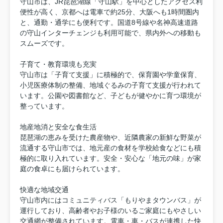
守山市は、JR琵琶湖線「守山駅」を中心としたアクセス利
便性が高く、京都へは電車で約25分、大阪へも1時間圏内
と、通勤・通学にも便利です。国道8号線や名神高速道路
の守山インターチェンジも利用可能で、県内外への移動も
スムーズです。
子育て・教育環境も充実
守山市は「子育て支援」に積極的で、保育園や学童保育、
小児医療体制の整備、地域ぐるみの子育て支援が行われて
います。公園や図書館など、子どもが健やかに育つ環境が
整っています。
地産地消と安全な食生活
琵琶湖の恵みを受けた農産物や、近隣農家の新鮮な野菜が
流通する守山市では、地元産の食材を学校給食などにも積
極的に取り入れています。安全・安心な「地元の味」が家
庭の食卓にも届けられています。
快適な地域交通
守山市内にはコミュニティバス「もりやまタウンバス」が
運行しており、高齢者やお子様のいるご家庭にもやさしい
交通網が整備されています。電車・車・バスが連携した快