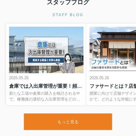
スタッフブログ
STAFF BLOG
2026.05.26
2026.05.26
倉庫では入出庫管理が重要！頻発する課題と対策も解説
新たな工場や倉庫の購入を検討される中
開業に向けて店舗デザイ
で、稼働後の適切な入出庫管理をどのよ
かで、どのような外観に
うに構築すべきかお悩みではありません
立ち寄ってもらえるのか
か。入出庫の管理体制を整えずに運用を
かなか決まらずにお困り
開始してしまうと、納品ミスや在庫過剰
か。店舗の「ファサード
もっと見る
によるキャッシュフローの悪化を招いて
る人々に対する第一印象
しまうおそれがあります。本記事では、
し、お店の集客力やその
倉庫における入出庫管理の重要性をはじ
結する重要な要素です。