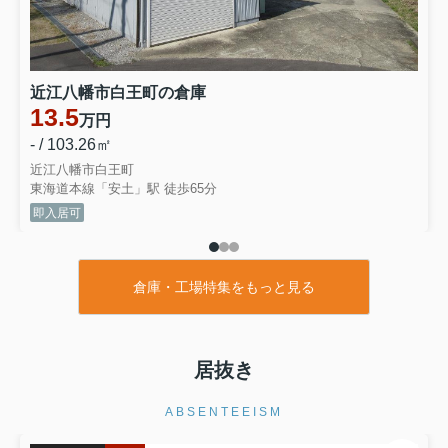
近江八幡市白王町の倉庫
13.5
万円
- / 103.26㎡
近江八幡市白王町
東海道本線「安土」駅 徒歩65分
即入居可
倉庫・工場特集をもっと見る
居抜き
ABSENTEEISM