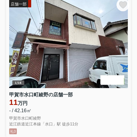
店舗一部
甲賀市水口町綾野の店舗一部
11
万円
- / 42.16㎡
甲賀市水口町綾野
近江鉄道近江本線「水口」駅 徒歩11分
礼0