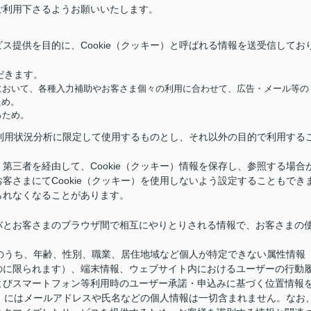
ご利用下さるようお願いいたします。
ス提供を目的に、Cookie（クッキー）と呼ばれる情報を送受信してお
だきます。
において、各種入力補助やお客さま個々の利用に合わせて、広告・メール等の
ため。
るため。
供と利用状況分析に限定して使用するものとし、それ以外の目的で利用する
第三者を経由して、Cookie（クッキー）情報を保存し、参照する場合
客さまにてCookie（クッキー）を使用しないよう設定することもでき
られなくなることがあります。
バとお客さまのブラウザ間で相互にやりとりされる情報で、お客さまの
情報のうち、年齢、性別、職業、居住地域など個人が特定できない属性情報
のに限られます）、端末情報、ウェブサイト内におけるユーザーの行動
よびスマートフォン等利用時のユーザー承諾・申込みに基づく位置情報
キー）にはメールアドレスや氏名などの個人情報は一切含まれません。なお