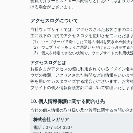
会員向けサービス・メール配信などにおいてはよりカ
ける場合がございます。
アクセスログについて
当社ウェブサイトでは、アクセスされたお客さまのコ
主に以下の目的でアクセスログを使用させていただき
（1） ウェブサーバで発生した問題の原因を突き止め解決
（2） ウェブサイトをよりご満足いただけるよう改良する
（3） 個人を特定できない状態で、ウェブサイトの利用状
アクセスログとは
お客さまがアクセスの際に利用されているドメイン名や
ウザの種類、アクセスされた時間などの情報をいいま
等を用いてカスタマイズする場合がございます。お客
ブサイトの個人情報保護方針に基づいて管理いたしま
10. 個人情報保護に関する問合せ先
当社の個人情報の取り扱い及び管理に関するお問い合
株式会社レガリア
電話：077-514-3337