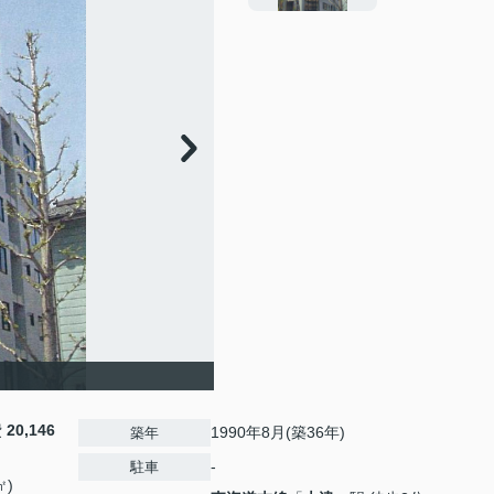
費
20,146
1990年8月(築36年)
築年
-
駐車
㎡)