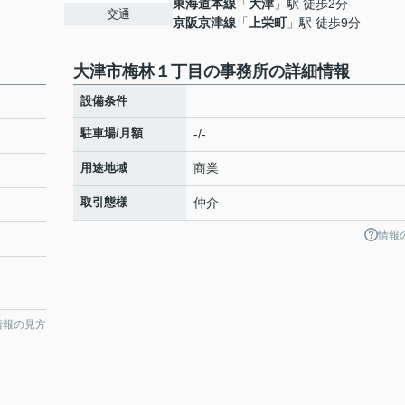
東海道本線
「
大津
」駅 徒歩2分
交通
京阪京津線
「
上栄町
」駅 徒歩9分
大津市梅林１丁目の事務所の詳細情報
設備条件
駐車場/月額
-/-
用途地域
商業
取引態様
仲介
情報
情報の見方