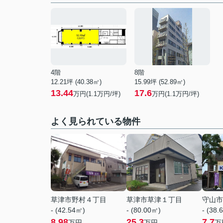
4階
8階
12.21坪 (40.38㎡)
15.99坪 (52.89㎡)
13.44
17.6
万円(1.1万円/坪)
万円(1.1万円/坪)
よく見られている物件
草津市野村４丁目
草津市草津１丁目
守山市
- (42.54㎡)
- (80.00㎡)
- (38.
8.98
25.3
7.7
万円
万円
万