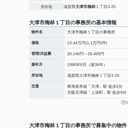
滋賀県
大津市
梅林
１丁目3-25
所在地
大津市梅林１丁目の事務所の基本情報
物件名
大津市梅林１丁目の事務所
価格
13.44万円(1.1万円/坪)
管理/共益費
20,146円～26,400円
築年月
1990年8月（築36年）
所在地
滋賀県
大津市
梅林
１丁目3-25
交通
東海道本線
「
大津
」駅 徒歩2分
京阪京津線
「
上栄町
」駅 徒歩9分
大津市梅林１丁目の事務所で募集中の物件