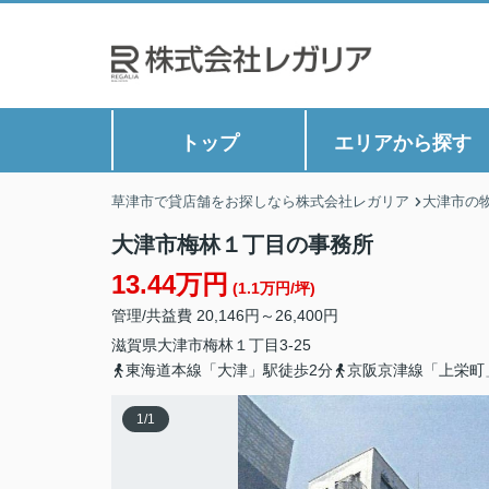
トップ
エリアから探す
草津市で貸店舗をお探しなら株式会社レガリア
大津市の
大津市梅林１丁目の事務所
13.44万円
(1.1万円/坪)
管理/共益費 20,146円～26,400円
滋賀県
大津市
梅林
１丁目3-25
東海道本線「大津」駅徒歩2分
京阪京津線「上栄町
1
/
1