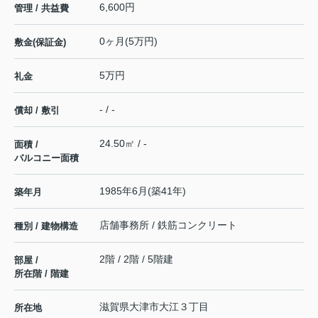
6,600円
管理 / 共益費
0ヶ月(5万円)
敷金(保証金)
5万円
礼金
- / -
償却 / 敷引
24.50㎡ / -
面積 /
バルコニー面積
1985年6月(築41年)
築年月
店舗事務所 / 鉄筋コンクリート
種別 / 建物構造
2階 / 2階 / 5階建
部屋 /
所在階 / 階建
滋賀県
大津市
大江
３丁目
所在地