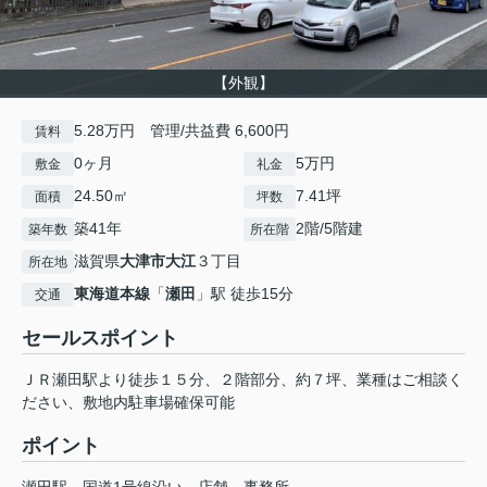
【外観】
5.28万円 管理/共益費 6,600円
賃料
0ヶ月
5万円
敷金
礼金
24.50㎡
7.41坪
面積
坪数
築41年
2階/5階建
築年数
所在階
滋賀県
大津市
大江
３丁目
所在地
東海道本線
「
瀬田
」駅 徒歩15分
交通
セールスポイント
ＪＲ瀬田駅より徒歩１５分、２階部分、約７坪、業種はご相談く
ださい、敷地内駐車場確保可能
ポイント