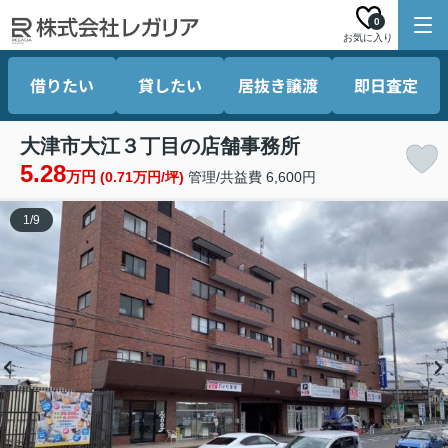
0
お気に入り
借りたい
貸したい
居抜き譲渡
即日査定
大津市大江３丁目の店舗事務所
5.28
万円
(0.71万円/坪)
管理/共益費 6,600円
1
/
9