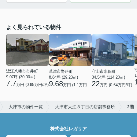
よく見られている物件
近江八幡市市井町
草津市野路町
守山市水保町
1
9.07坪 (30.00㎡)
8.84坪 (29.23㎡)
34.54坪 (114.20㎡)
7.7
9.68
22
万円 (0.85万円/坪)
万円 (1.1万円/坪)
万円 (0.64万円/坪)
大津市の物件一覧
大津市大江３丁目の店舗事務所
2階
株式会社レガリア