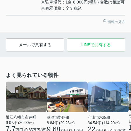
※駐車場代：1台 8,000円(税別) 台数は相談可
※表示価格：全て税込
情報の見方
メールで共有する
LINEで共有する
よく見られている物件
近江八幡市市井町
草津市野路町
守山市水保町
1
9.07坪 (30.00㎡)
8.84坪 (29.23㎡)
34.54坪 (114.20㎡)
7.7
9.68
22
万円 (0.85万円/坪)
万円 (1.1万円/坪)
万円 (0.64万円/坪)