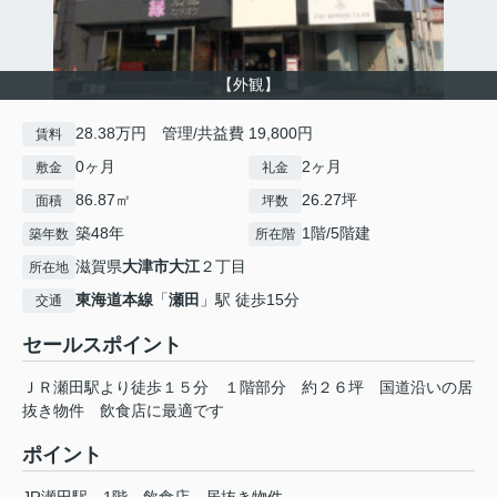
【外観】
28.38万円 管理/共益費 19,800円
賃料
0ヶ月
2ヶ月
敷金
礼金
86.87㎡
26.27坪
面積
坪数
築48年
1階/5階建
築年数
所在階
滋賀県
大津市
大江
２丁目
所在地
東海道本線
「
瀬田
」駅 徒歩15分
交通
セールスポイント
ＪＲ瀬田駅より徒歩１５分 １階部分 約２６坪 国道沿いの居
抜き物件 飲食店に最適です
ポイント