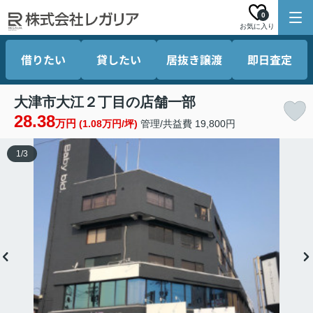
0
お気に入り
借りたい
貸したい
居抜き譲渡
即日査定
大津市大江２丁目の店舗一部
28.38
万円
(1.08万円/坪)
管理/共益費 19,800円
1
/
3