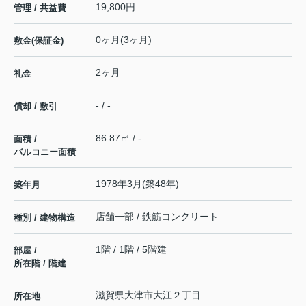
19,800円
管理 / 共益費
0ヶ月(3ヶ月)
敷金(保証金)
2ヶ月
礼金
- / -
償却 / 敷引
86.87㎡ / -
面積 /
バルコニー面積
1978年3月(築48年)
築年月
店舗一部 / 鉄筋コンクリート
種別 / 建物構造
1階 / 1階 / 5階建
部屋 /
所在階 / 階建
滋賀県
大津市
大江
２丁目
所在地