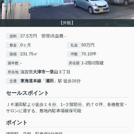
【外観】
27.5万円 管理/共益費 -
賃料
0ヶ月
50万円
敷金
礼金
231.75㎡
70.10坪
面積
坪数
-
1-2階/2階建
築年数
所在階
滋賀県
大津市
一里山
３丁目
所在地
東海道本線
「
瀬田
」駅 徒歩16分
交通
セールスポイント
ＪＲ瀬田駅より徒歩１６分、1−２階部分、約７０坪、各種教室・
サロンに適する、敷地内駐車場確保可能
ポイント