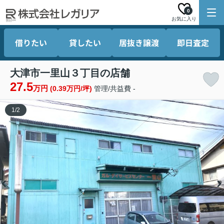
0
お気に入り
借りたい
貸したい
居抜き譲渡
即日査定
大津市一里山３丁目の店舗
27.5
万円
(0.39万円/坪)
管理/共益費 -
1
/
2