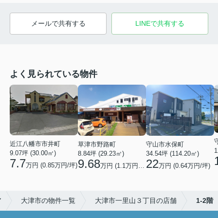
メールで共有する
LINEで共有する
よく見られている物件
近江八幡市市井町
草津市野路町
守山市水保町
1
9.07坪 (30.00㎡)
8.84坪 (29.23㎡)
34.54坪 (114.20㎡)
7.7
9.68
22
万円 (0.85万円/坪)
万円 (1.1万円/坪)
万円 (0.64万円/坪)
ア
大津市の物件一覧
大津市一里山３丁目の店舗
1-2階