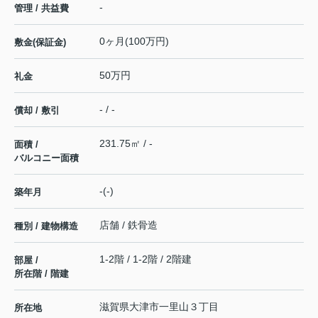
-
管理 / 共益費
0ヶ月(100万円)
敷金(保証金)
50万円
礼金
- / -
償却 / 敷引
231.75㎡ / -
面積 /
バルコニー面積
-(-)
築年月
店舗 / 鉄骨造
種別 / 建物構造
1-2階 / 1-2階 / 2階建
部屋 /
所在階 / 階建
滋賀県
大津市
一里山
３丁目
所在地