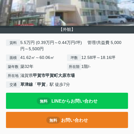
【外観】
5.5万円 (0.39万円～0.44万円/坪) 管理/共益費 5,000
賃料
円～5,500円
41.62㎡～60.06㎡
12.58坪～18.16坪
面積
坪数
築32年
1階/-
築年数
所在階
滋賀県
甲賀市
甲賀町大原市場
所在地
草津線
「
甲賀
」駅 徒歩7分
交通
LINEからお問い合わせ
無料
お問い合わせ
無料