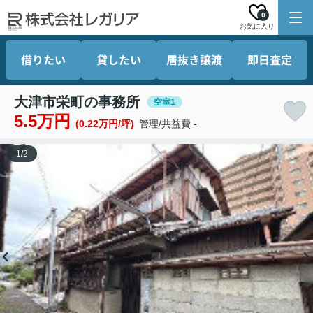
0
お気に入り
借りたい
貸したい
居抜き譲渡
即日査定
大津市栄町の事務所
空室1
5.5万円
(0.22万円/坪)
管理/共益費 -
1
/
2