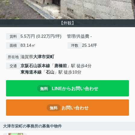
【外観】
5.5万円 (0.22万円/坪) 管理/共益費 -
賃料
83.14㎡
25.14坪
面積
坪数
滋賀県
大津市
栄町
所在地
京阪石山坂本線
「
唐橋前
」駅 徒歩4分
交通
東海道本線
「
石山
」駅 徒歩10分
LINEからお問い合わせ
無料
お問い合わせ
無料
大津市栄町の事務所の募集中物件