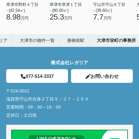
草津市野村４丁目
草津市草津１丁目
守山市守山６丁目
- (42.54㎡)
- (80.00㎡)
- (38.60㎡)
-
8.98
25.3
7.7
万円
万円
万円
リア
大津市の物件一覧
唐橋前駅
大津市栄町の事務所
株式会社レガリア
077-514-3337
お問い合わせ
〒524-0021
滋賀県守山市吉身２丁目９－２７－２０４
営業時間：
09：00～19：00
定休日：
土日祝