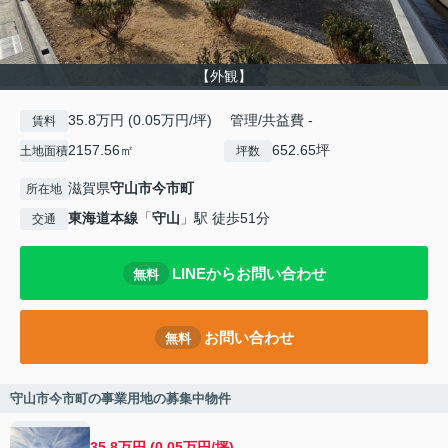
【外観】
35.8万円 (0.05万円/坪) 管理/共益費 -
賃料
2157.56㎡
652.65坪
土地面積
坪数
滋賀県
守山市
今市町
所在地
東海道本線
「
守山
」駅 徒歩51分
交通
LINEからお問い合わせ
無料
お問い合わせ
無料
守山市今市町の事業用地の募集中物件
35.8万円 (0.05万円/坪)