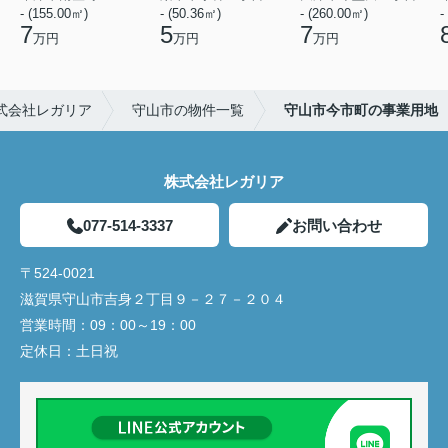
- (155.00㎡)
- (50.36㎡)
- (260.00㎡)
-
7
5
7
万円
万円
万円
式会社レガリア
守山市の物件一覧
守山市今市町の事業用地
株式会社レガリア
077-514-3337
お問い合わせ
〒524-0021
滋賀県守山市吉身２丁目９－２７－２０４
営業時間：
09：00～19：00
定休日：
土日祝