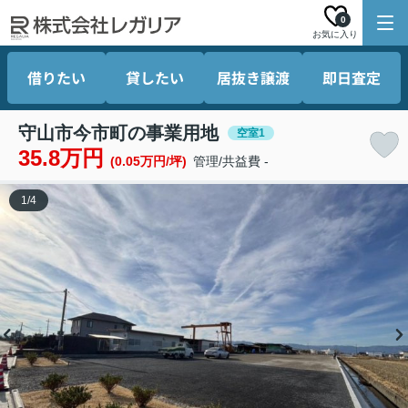
0
お気に入り
借りたい
貸したい
居抜き譲渡
即日査定
守山市今市町の事業用地
空室1
35.8万円
(0.05万円/坪)
管理/共益費 -
1
/
4