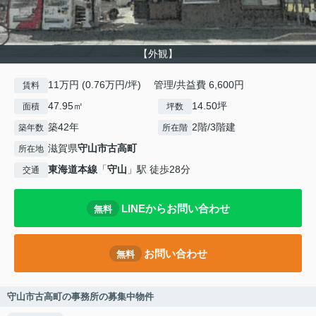
【外観】
11万円 (0.76万円/坪) 管理/共益費 6,600円
賃料
47.95㎡
14.50坪
面積
坪数
築42年
2階/3階建
築年数
所在階
滋賀県
守山市
古高町
所在地
東海道本線
「
守山
」駅 徒歩28分
交通
LINEからお問い合わせ
無料
お問い合わせ
無料
守山市古高町の事務所の募集中物件