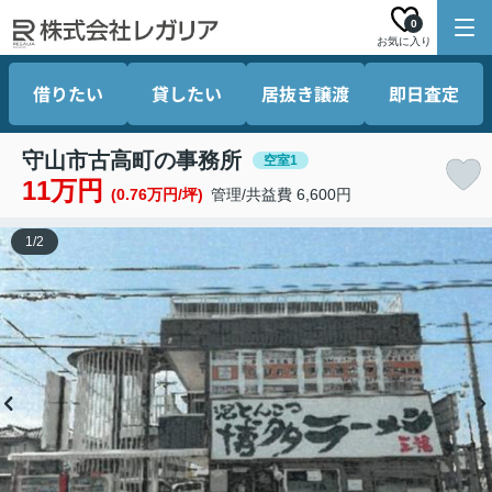
0
お気に入り
借りたい
貸したい
居抜き譲渡
即日査定
守山市古高町の事務所
空室1
11万円
(0.76万円/坪)
管理/共益費 6,600円
1
/
2