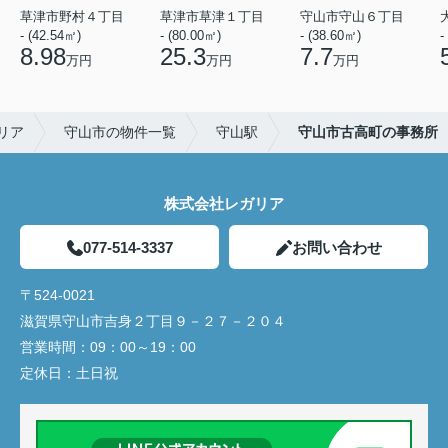
草津市野村４丁目
草津市草津１丁目
守山市守山６丁目
- (42.54㎡)
- (80.00㎡)
- (38.60㎡)
-
8.98
25.3
7.7
万円
万円
万円
リア
守山市の物件一覧
守山駅
守山市古高町の事務所
株式会社レガリア
077-514-3337
お問い合わせ
〒524-0021
滋賀県守山市吉身２丁目９－２７－２０４
営業時間：
09：00～19：00
定休日：
土日祝