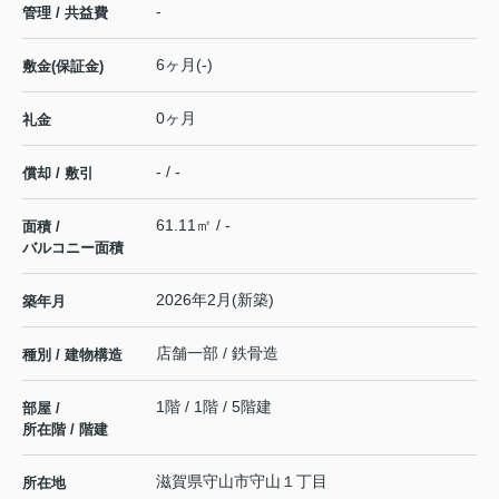
-
管理 / 共益費
6ヶ月(-)
敷金(保証金)
0ヶ月
礼金
- / -
償却 / 敷引
61.11㎡ / -
面積 /
バルコニー面積
2026年2月(新築)
築年月
店舗一部 / 鉄骨造
種別 / 建物構造
1階 / 1階 / 5階建
部屋 /
所在階 / 階建
滋賀県
守山市
守山
１丁目
所在地