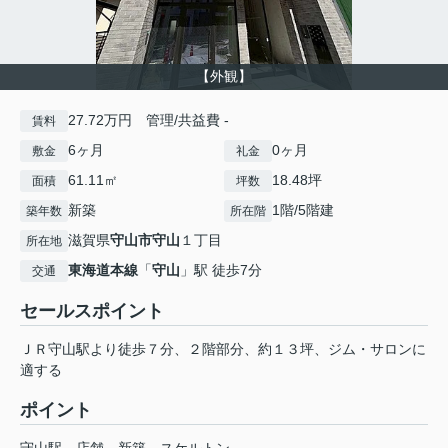
【外観】
27.72万円 管理/共益費 -
賃料
6ヶ月
0ヶ月
敷金
礼金
61.11㎡
18.48坪
面積
坪数
新築
1階/5階建
築年数
所在階
滋賀県
守山市
守山
１丁目
所在地
東海道本線
「
守山
」駅 徒歩7分
交通
セールスポイント
ＪＲ守山駅より徒歩７分、２階部分、約１３坪、ジム・サロンに
適する
ポイント