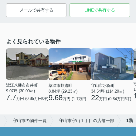
メールで共有する
LINEで共有する
よく見られている物件
近江八幡市市井町
草津市野路町
守山市水保町
1
9.07坪 (30.00㎡)
8.84坪 (29.23㎡)
34.54坪 (114.20㎡)
7.7
9.68
22
万円 (0.85万円/坪)
万円 (1.1万円/坪)
万円 (0.64万円/坪)
ア
守山市の物件一覧
守山市守山１丁目の店舗一部
1階