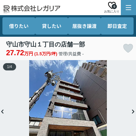
0
お気に入り
借りたい
貸したい
居抜き譲渡
即日査定
守山市守山１丁目の店舗一部
27.72
万円
(1.5万円/坪)
管理/共益費 -
1
/
4