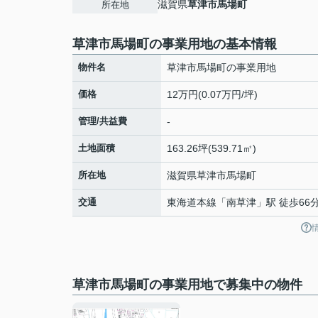
滋賀県
草津市
馬場町
所在地
草津市馬場町の事業用地の基本情報
物件名
草津市馬場町の事業用地
価格
12万円(0.07万円/坪)
管理/共益費
-
土地面積
163.26坪(539.71㎡)
所在地
滋賀県
草津市
馬場町
交通
東海道本線
「
南草津
」駅 徒歩66
草津市馬場町の事業用地で募集中の物件