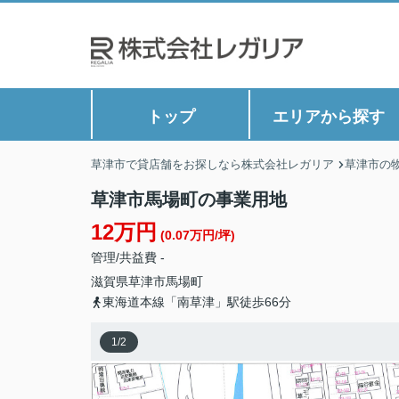
トップ
エリアから探す
草津市で貸店舗をお探しなら株式会社レガリア
草津市の
草津市馬場町の事業用地
12万円
(0.07万円/坪)
管理/共益費 -
滋賀県
草津市
馬場町
東海道本線「南草津」駅徒歩66分
1
/
2