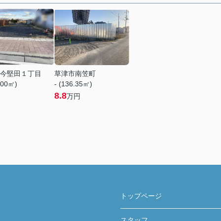
今堅田１丁目
草津市南笠町
.00㎡)
- (136.35㎡)
8.8
万円
トップページ
スタッフ