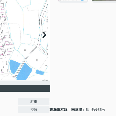
-
駐車
東海道本線
「
南草津
」駅 徒歩66分
交通