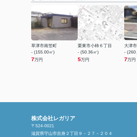
草津市南笠町
栗東市小柿６丁目
大津市
- (155.00㎡)
- (50.36㎡)
- (260
7
5
7
万円
万円
万円
株式会社レガリア
〒524-0021
滋賀県守山市吉身２丁目９－２７－２０４