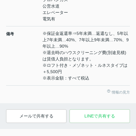
公営水道
エレベーター
電気有
※保証金返還率⇒5年未満…返還なし、5年以
備考
上7年未満…40%、7年以上9年未満…70%、9
年以上…90%
※退去時のハウスクリーニング費(別途見積)
は賃借人負担となります。
※ロフト付き・メゾネット・ルネスタイプは
＋5,500円
※表示金額：すべて税込
情報の見方
メールで共有する
LINEで共有する