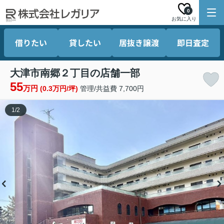
0
お気に入り
借りたい
貸したい
居抜き譲渡
即日査定
大津市南郷２丁目の店舗一部
55
万円
(0.3万円/坪)
管理/共益費 7,700円
1
/
2