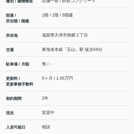
店舗一部 / 鉄筋コンクリート
種別 / 建物構造
1階 / 1階 / 5階建
部屋 /
所在階 / 階建
滋賀県
大津市
南郷
２丁目
所在地
東海道本線
「
石山
」駅 徒歩59分
交通
無 / -
駐車場 / 月額
0ヶ月 / 1.65万円
更新料 /
更新事務手数料
2年
契約期間
賃貸中
現況
相談
入居可能日