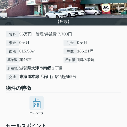
【外観】
55万円 管理/共益費 7,700円
賃料
0ヶ月
0ヶ月
敷金
礼金
615.58㎡
186.21坪
面積
坪数
築46年
1階/5階建
築年数
所在階
滋賀県
大津市
南郷
２丁目
所在地
東海道本線
「
石山
」駅 徒歩59分
交通
物件の特徴
エレベータ
ー
セールスポイント