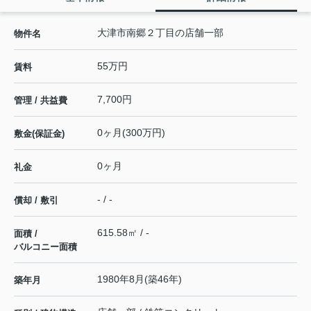
大津市南郷２丁目の店舗一部
物件名
55万円
賃料
7,700円
管理 / 共益費
0ヶ月(300万円)
敷金(保証金)
0ヶ月
礼金
- / -
償却 / 敷引
615.58㎡ / -
面積 /
バルコニー面積
1980年8月(築46年)
築年月