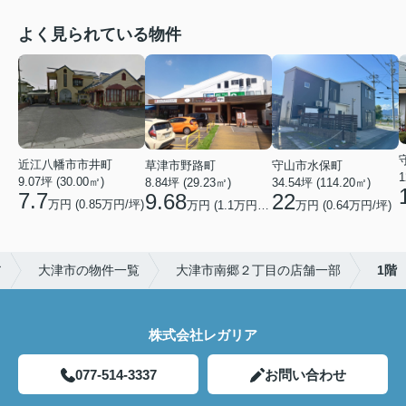
よく見られている物件
近江八幡市市井町
草津市野路町
守山市水保町
1
9.07坪 (30.00㎡)
8.84坪 (29.23㎡)
34.54坪 (114.20㎡)
7.7
9.68
22
万円 (0.85万円/坪)
万円 (1.1万円/坪)
万円 (0.64万円/坪)
ア
大津市の物件一覧
大津市南郷２丁目の店舗一部
1階
株式会社レガリア
077-514-3337
お問い合わせ