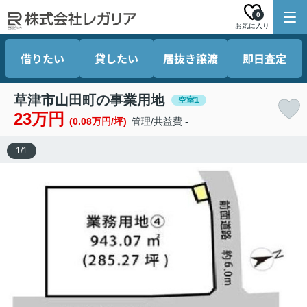
0
お気に入り
借りたい
貸したい
居抜き譲渡
即日査定
草津市山田町の事業用地
空室1
23万円
(0.08万円/坪)
管理/共益費 -
1
/
1