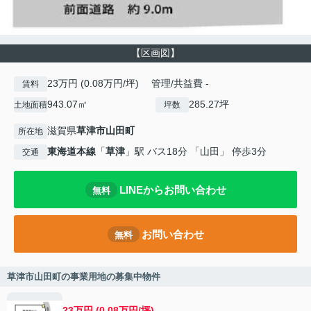
【区画図】
23万円 (0.08万円/坪) 管理/共益費 -
賃料
943.07㎡
285.27坪
土地面積
坪数
滋賀県
草津市
山田町
所在地
東海道本線
「
草津
」駅 バス18分 「山田」 停歩3分
交通
LINEからお問い合わせ
無料
お問い合わせ
無料
草津市山田町の事業用地の募集中物件
23万円 (0.08万円/坪)