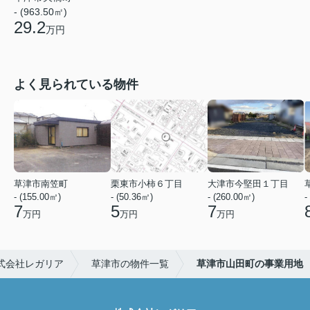
- (963.50㎡)
29.2
万円
よく見られている物件
草津市南笠町
栗東市小柿６丁目
大津市今堅田１丁目
- (155.00㎡)
- (50.36㎡)
- (260.00㎡)
-
7
5
7
万円
万円
万円
式会社レガリア
草津市の物件一覧
草津市山田町の事業用地