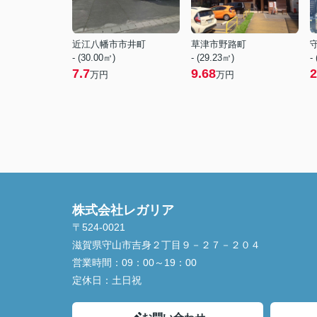
近江八幡市市井町
草津市野路町
- (30.00㎡)
- (29.23㎡)
-
7.7
9.68
2
万円
万円
株式会社レガリア
〒524-0021
滋賀県守山市吉身２丁目９－２７－２０４
営業時間：
09：00～19：00
定休日：
土日祝