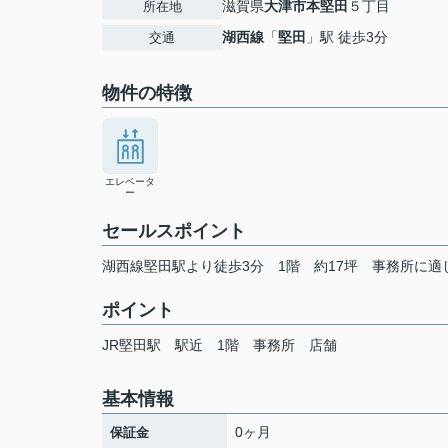
滋賀県
大津市
本堅田
５丁目
所在地
湖西線
「
堅田
」駅 徒歩3分
交通
物件の特徴
エレベータ
ー
セールスポイント
湖西線堅田駅より徒歩3分 1階 約17坪 事務所に
ポイント
JR堅田駅
駅近
1階
事務所
店舗
基本情報
0ヶ月
保証金