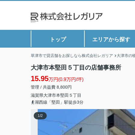
トップ
エリアから探す
草津市で貸店舗をお探しなら株式会社レガリア
大津市の
大津市本堅田５丁目の店舗事務所
15.95
万円(0.9万円/坪)
管理 / 共益費 8,800円
滋賀県
大津市
本堅田
５丁目
湖西線「堅田」駅徒歩3分
1
/
2