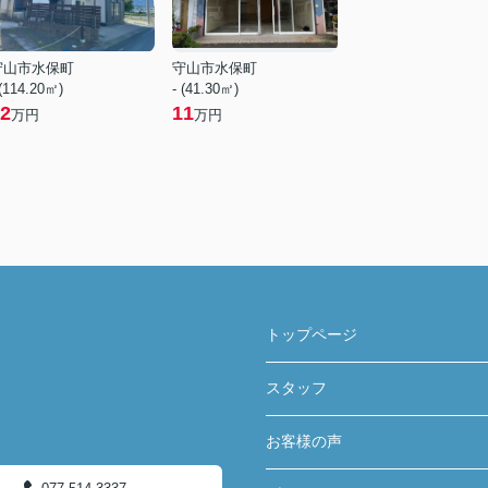
守山市水保町
守山市水保町
 (114.20㎡)
- (41.30㎡)
2
11
万円
万円
トップページ
スタッフ
お客様の声