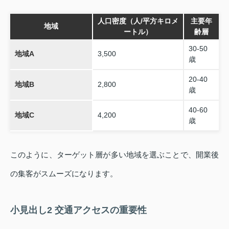
人口密度（人/平方キロメ
主要年
地域
ートル）
齢層
30-50
地域A
3,500
歳
20-40
地域B
2,800
歳
40-60
地域C
4,200
歳
このように、ターゲット層が多い地域を選ぶことで、開業後
の集客がスムーズになります。
小見出し2 交通アクセスの重要性