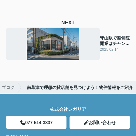
NEXT
守山駅で整骨院
開業はチャン
ス！需要や物件
2025.02.14
を解説
ブログ
南草津で理想の貸店舗を見つけよう！物件情報をご紹介
株式会社レガリア
077-514-3337
お問い合わせ