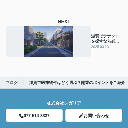
NEXT
滋賀でテナント
を探すなら必
見！仲介のメリ
2025.03.23
ットをご紹介
ブログ
滋賀で医療物件はどう選ぶ？開業のポイントをご紹介
株式会社レガリア
077-514-3337
お問い合わせ