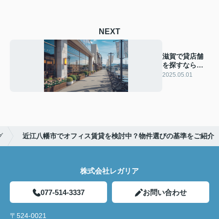
NEXT
滋賀で貸店舗
を探すなら必
見！最新情報
2025.05.01
をご紹介
グ
近江八幡市でオフィス賃貸を検討中？物件選びの基準をご紹介
株式会社レガリア
077-514-3337
お問い合わせ
〒524-0021