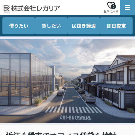
0
お気に入り
借りたい
貸したい
居抜き譲渡
即日査定