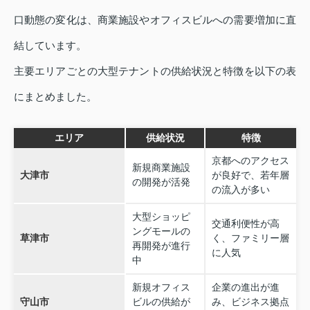
口動態の変化は、商業施設やオフィスビルへの需要増加に直
結しています。
主要エリアごとの大型テナントの供給状況と特徴を以下の表
にまとめました。
エリア
供給状況
特徴
京都へのアクセス
新規商業施設
大津市
が良好で、若年層
の開発が活発
の流入が多い
大型ショッピ
交通利便性が高
ングモールの
草津市
く、ファミリー層
再開発が進行
に人気
中
新規オフィス
企業の進出が進
守山市
ビルの供給が
み、ビジネス拠点