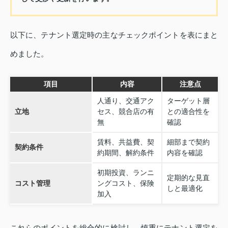
以下に、テナント選定時の主なチェックポイントを表にまと
めました。
項目
内容
注意点
人通り、交通アク
ターゲット層
立地
セス、競合店の有
との適合性を
無
確認
賃料、共益費、契
細部まで契約
契約条件
約期間、解約条件
内容を確認
初期投資、ランニ
定期的な見直
コスト管理
ングコスト、保険
しと最適化
加入
これらのポイントを総合的に検討し、慎重にテナント選定を