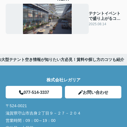
テナントイベント
で盛り上がるコツ
は？頻度やアイデ
2025.08.14
アも紹介
の大型テナント空き情報が知りたい方必見！賃料や探し方のコツも紹介
株式会社レガリア
077-514-3337
お問い合わせ
〒524-0021
滋賀県守山市吉身２丁目９－２７－２０４
営業時間：
09：00～19：00