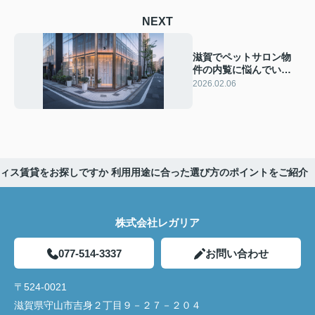
NEXT
滋賀でペットサロン物
件の内覧に悩んでいま
せんか 滋賀の物件探し
2026.02.06
で押さえたいポイント
を紹介
ィス賃貸をお探しですか 利用用途に合った選び方のポイントをご紹介
株式会社レガリア
077-514-3337
お問い合わせ
〒524-0021
滋賀県守山市吉身２丁目９－２７－２０４