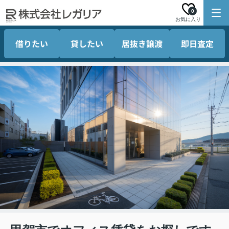
0
お気に入り
借りたい
貸したい
居抜き譲渡
即日査定