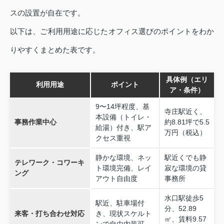
スの設置が自在です。
以下は、ご利用用途に応じたオフィス選びのポイントをわか
りやすくまとめた表です。
具体例（エリ
利用用途
ポイント
ア・条件）
9〜14坪程度、基
寺庄駅近く、
本設備（トイレ・
事務作業中心
約8.81坪で5.5
給湯）付き、駅ア
万円（税込）
クセス重視
静かな環境、ネッ
駅近くでも静
テレワーク・コワーキ
ト環境完備、レイ
寂な環境の貸
ング
アウト自由度
事務所
水口駅徒歩5
駅近、駐車場付
分、52.89
来客・打ち合わせ対応
き、現状スケルト
㎡、賃料9.57