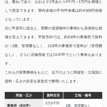
は、概ね
であり、おおよそ1坪あたり4千円～1万円を相場と
して想定できます。県内全域の平均坪単価は約4,500円前後
となっています 。
次に甲賀市に絞ると、実際の賃貸物件の事例から具体的な相
場が見えてきます。甲賀市内では、約8.8坪の事務所で賃料
が
（1階、管理費なし）、13.8坪の事務所で賃料が
（管理費
なし）、さらに店舗用途では13.97坪で
という事例もありま
す 。
これらの実際事例をもとに、以下のように用途別・立地別に
賃料・広さの目安を表形式で整理いたします。
用途・広さ
賃料目安
立地・備考
5万5千円
事務所（約9坪）
1階、管理費なし