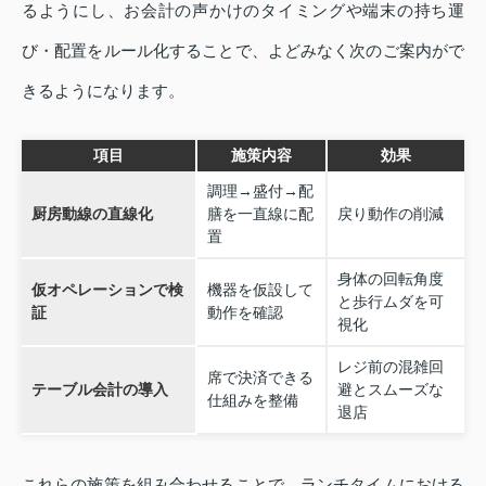
るようにし、お会計の声かけのタイミングや端末の持ち運
び・配置をルール化することで、よどみなく次のご案内がで
きるようになります。
項目
施策内容
効果
調理→盛付→配
厨房動線の直線化
膳を一直線に配
戻り動作の削減
置
身体の回転角度
仮オペレーションで検
機器を仮設して
と歩行ムダを可
証
動作を確認
視化
レジ前の混雑回
席で決済できる
テーブル会計の導入
避とスムーズな
仕組みを整備
退店
これらの施策を組み合わせることで、ランチタイムにおける