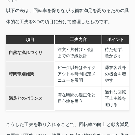
以下の表は、回転率を保ちながら顧客満足を高めるための具
体的な工夫を3つの項目に分けて整理したものです。
項目
工夫内容
ポイント
注文～片付け～会計
待たせず、
自然な流れづくり
までの導線設計
急かさず
ピーク以外はテイク
滞在客以外
時間帯別施策
アウトや時間限定メ
の機会を増
ニューを展開
やす
過剰な回転
滞在時間の適正化と
満足とのバランス
至上主義を
居心地を両立
避ける
こうした工夫を取り入れることで、回転率の向上と顧客満足