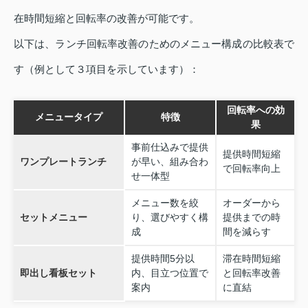
在時間短縮と回転率の改善が可能です。
以下は、ランチ回転率改善のためのメニュー構成の比較表で
す（例として３項目を示しています）：
回転率への効
メニュータイプ
特徴
果
事前仕込みで提供
提供時間短縮
ワンプレートランチ
が早い、組み合わ
で回転率向上
せ一体型
メニュー数を絞
オーダーから
セットメニュー
り、選びやすく構
提供までの時
成
間を減らす
提供時間5分以
滞在時間短縮
即出し看板セット
内、目立つ位置で
と回転率改善
案内
に直結