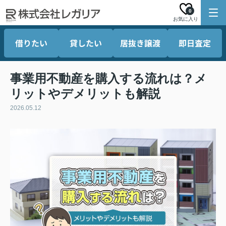
0
お気に入り
借りたい
貸したい
居抜き譲渡
即日査定
事業用不動産を購入する流れは？メ
リットやデメリットも解説
2026.05.12