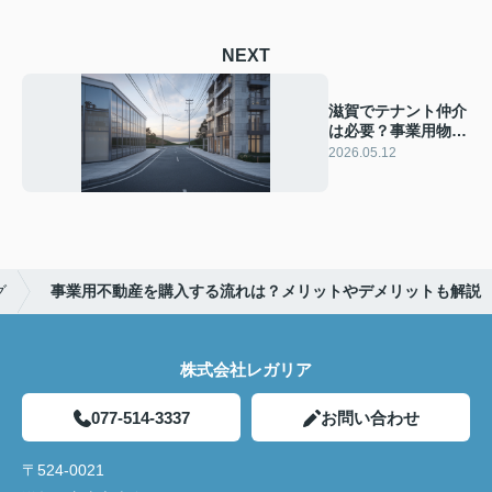
NEXT
滋賀でテナント仲介
は必要？事業用物件
の選び方おすすめポ
2026.05.12
イントを解説
グ
事業用不動産を購入する流れは？メリットやデメリットも解説
株式会社レガリア
077-514-3337
お問い合わせ
〒524-0021