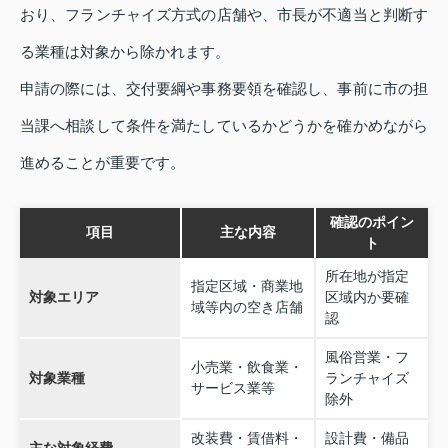
おり、フランチャイズ方式の店舗や、市長が不適当と判断す
る業種は対象から除かれます。
申請の際には、交付要綱や事務要領を確認し、事前に市の担
当課へ相談して条件を満たしているかどうかを確かめながら
進めることが重要です。
確認のポイン
項目
主な内容
ト
所在地が指定
指定区域・商業地
対象エリア
区域内か要確
域等内の空き店舗
認
風俗営業・フ
小売業・飲食業・
対象業種
ランチャイズ
サービス業等
除外
改装費・賃借料・
設計費・備品