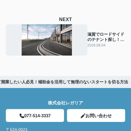
NEXT
滋賀でロードサイド
のテナント探し！失
敗しない選び方と立
2026.06.04
地の見極め方
て開業したい人必見！補助金を活用して無理のないスタートを切る方法
株式会社レガリア
077-514-3337
お問い合わせ
〒524-0021