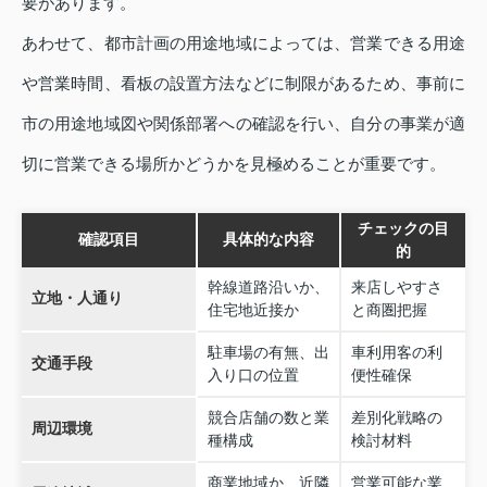
要があります。
あわせて、都市計画の用途地域によっては、営業できる用途
や営業時間、看板の設置方法などに制限があるため、事前に
市の用途地域図や関係部署への確認を行い、自分の事業が適
切に営業できる場所かどうかを見極めることが重要です。
チェックの目
確認項目
具体的な内容
的
幹線道路沿いか、
来店しやすさ
立地・人通り
住宅地近接か
と商圏把握
駐車場の有無、出
車利用客の利
交通手段
入り口の位置
便性確保
競合店舗の数と業
差別化戦略の
周辺環境
種構成
検討材料
商業地域か、近隣
営業可能な業