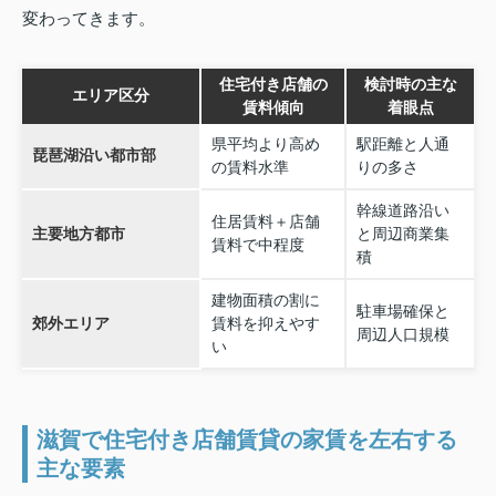
変わってきます。
住宅付き店舗の
検討時の主な
エリア区分
賃料傾向
着眼点
県平均より高め
駅距離と人通
琵琶湖沿い都市部
の賃料水準
りの多さ
幹線道路沿い
住居賃料＋店舗
主要地方都市
と周辺商業集
賃料で中程度
積
建物面積の割に
駐車場確保と
郊外エリア
賃料を抑えやす
周辺人口規模
い
滋賀で住宅付き店舗賃貸の家賃を左右する
主な要素