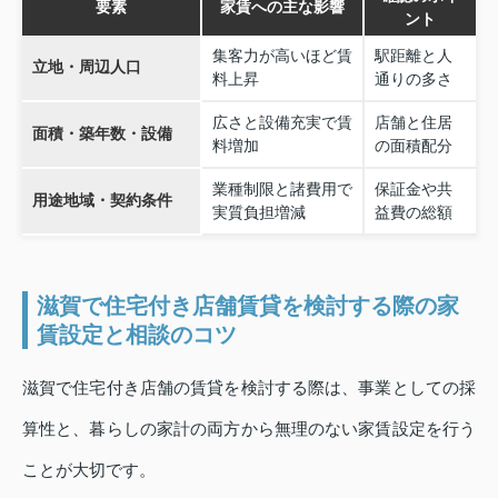
要素
家賃への主な影響
ント
集客力が高いほど賃
駅距離と人
立地・周辺人口
料上昇
通りの多さ
広さと設備充実で賃
店舗と住居
面積・築年数・設備
料増加
の面積配分
業種制限と諸費用で
保証金や共
用途地域・契約条件
実質負担増減
益費の総額
滋賀で住宅付き店舗賃貸を検討する際の家
賃設定と相談のコツ
滋賀で住宅付き店舗の賃貸を検討する際は、事業としての採
算性と、暮らしの家計の両方から無理のない家賃設定を行う
ことが大切です。