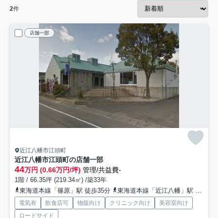
2
件
店舗一部
近江八幡市江頭町
近江八幡市江頭町の店舗一部
44
万円 (0.66万円/坪)
管理/共益費-
1階 / 66.35坪 (219.34㎡) /築33年
東海道本線「篠原」駅 徒歩35分
東海道本線「近江八幡」駅 徒歩63分
電気有
飲食店可
物販向け
クリニック向け
美容室向け
ロードサイド