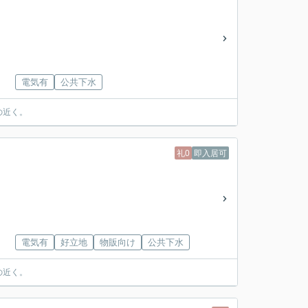
電気有
公共下水
の近く。
礼0
即入居可
電気有
好立地
物販向け
公共下水
の近く。