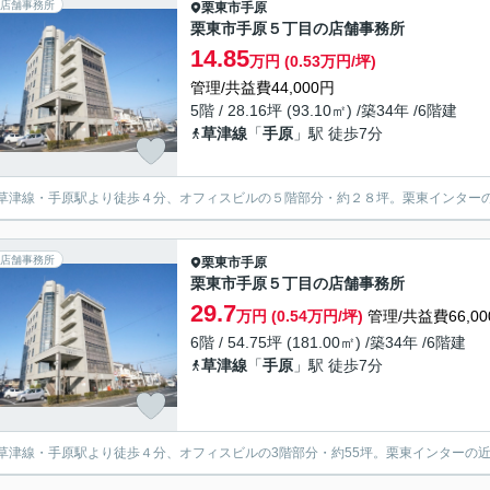
店舗事務所
栗東市
手原
栗東市手原５丁目の店舗事務所
14.85
万円 (0.53万円/坪)
管理/共益費44,000円
5階 / 28.16坪 (93.10㎡) /築34年 /6階建
草津線
「
手原
」駅 徒歩7分
草津線・手原駅より徒歩４分、オフィスビルの５階部分・約２８坪。栗東インター
店舗事務所
栗東市
手原
栗東市手原５丁目の店舗事務所
29.7
万円 (0.54万円/坪)
管理/共益費66,00
6階 / 54.75坪 (181.00㎡) /築34年 /6階建
草津線
「
手原
」駅 徒歩7分
草津線・手原駅より徒歩４分、オフィスビルの3階部分・約55坪。栗東インターの