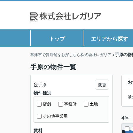
トップ
エリアから探す
手原の物
草津市で貸店舗をお探しなら株式会社レガリア
手原の物件一覧
お
手原
変更
物件種別
浜
店舗
事務所
土地
その他事業用
4
件
賃料