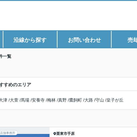
沿線から探す
お問い合わせ
売
件一覧
すすめのエリア
大津
/
大萱
/
馬場
/
安養寺
/
梅林
/
真野
/
鷹飼町
/
大路
/
守山
/
皇子が丘
店舗事務所
栗東市
手原