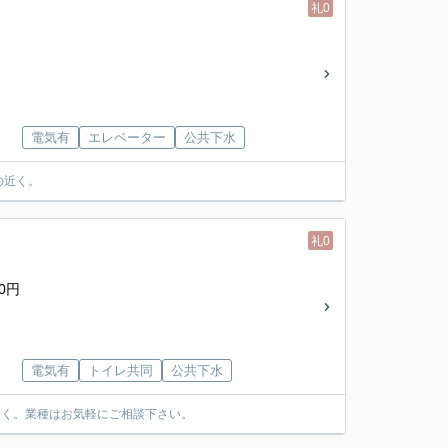
礼0
電気有
エレベーター
公共下水
の近く。
礼0
0円
電気有
トイレ共同
公共下水
近く。業種はお気軽にご相談下さい。