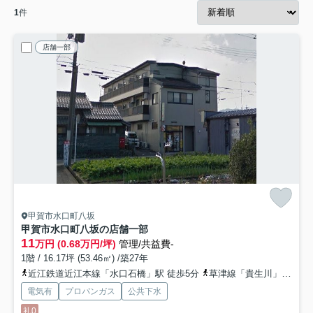
1
件
店舗一部
甲賀市水口町八坂
甲賀市水口町八坂の店舗一部
11
万円 (0.68万円/坪)
管理/共益費-
1階 / 16.17坪 (53.46㎡) /築27年
近江鉄道近江本線「水口石橋」駅 徒歩5分
草津線「貴生川」駅 徒歩46分
電気有
プロパンガス
公共下水
礼0