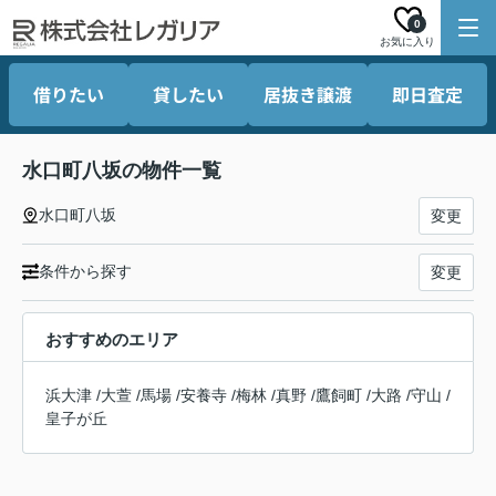
0
お気に入り
借りたい
貸したい
居抜き譲渡
即日査定
水口町八坂の物件一覧
水口町八坂
変更
条件から探す
変更
おすすめのエリア
浜大津
/
大萱
/
馬場
/
安養寺
/
梅林
/
真野
/
鷹飼町
/
大路
/
守山
/
皇子が丘