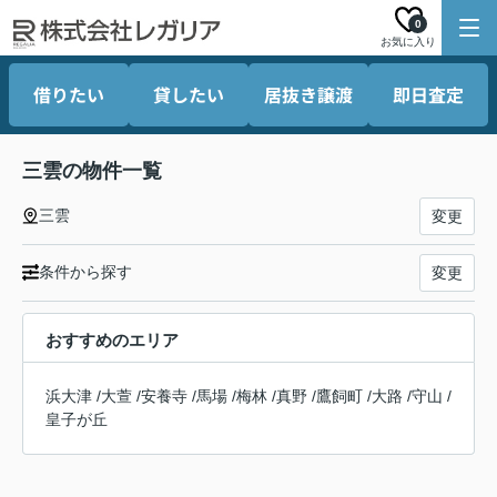
0
お気に入り
借りたい
貸したい
居抜き譲渡
即日査定
三雲の物件一覧
三雲
変更
条件から探す
変更
おすすめのエリア
浜大津
/
大萱
/
安養寺
/
馬場
/
梅林
/
真野
/
鷹飼町
/
大路
/
守山
/
皇子が丘