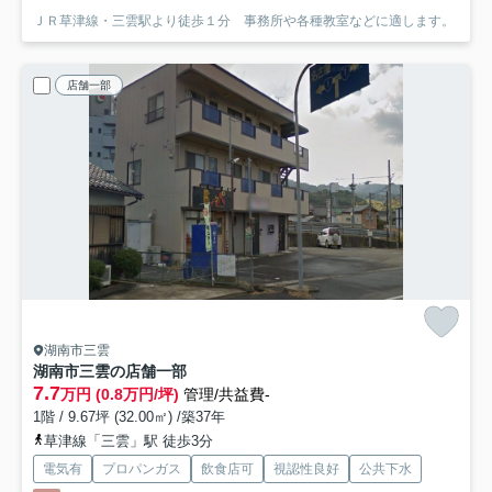
ＪＲ草津線・三雲駅より徒歩１分 事務所や各種教室などに適します。
店舗一部
湖南市三雲
湖南市三雲の店舗一部
7.7
万円 (0.8万円/坪)
管理/共益費-
1階 / 9.67坪 (32.00㎡) /築37年
草津線「三雲」駅 徒歩3分
電気有
プロパンガス
飲食店可
視認性良好
公共下水