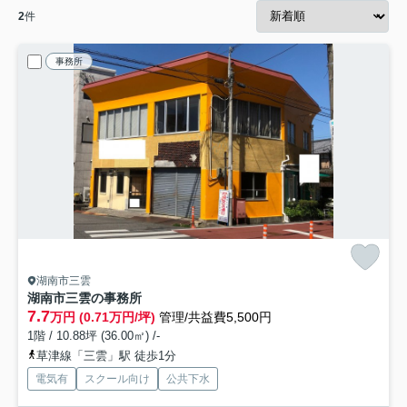
2
件
事務所
湖南市三雲
湖南市三雲の事務所
7.7
万円 (0.71万円/坪)
管理/共益費5,500円
1階 / 10.88坪 (36.00㎡) /-
草津線「三雲」駅 徒歩1分
電気有
スクール向け
公共下水