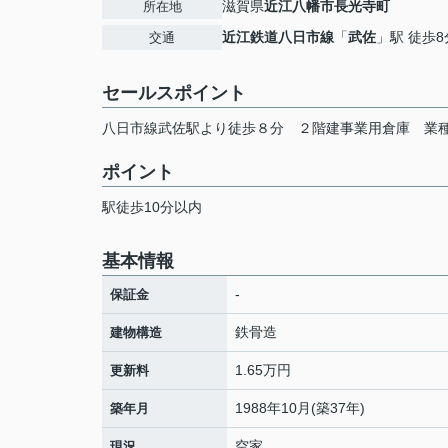
滋賀県
近江八幡市
長光寺町
所在地
近江鉄道八日市線
「
武佐
」駅 徒歩8
交通
セールスポイント
八日市線武佐駅より徒歩８分 ２階建事業用倉庫 業
ポイント
駅徒歩10分以内
基本情報
-
保証金
鉄骨造
建物構造
1.65万円
更新料
1988年10月(築37年)
築年月
空家
現況