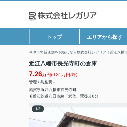
トップ
エリアから探す
草津市で貸店舗をお探しなら株式会社レガリア
近江八幡
近江八幡市長光寺町の倉庫
7.26
万円(0.31万円/坪)
管理 / 共益費 -
滋賀県
近江八幡市
長光寺町
近江鉄道八日市線「武佐」駅徒歩8分
1
/
2