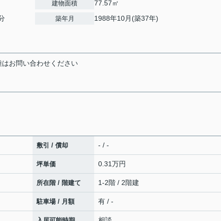
77.57㎡
建物面積
分
1988年10月(築37年)
築年月
種はお問い合わせください
- / -
敷引 / 償却
0.31万円
坪単価
1-2階 / 2階建
所在階 / 階建て
有 / -
駐車場 / 月額
相談
入居可能時期