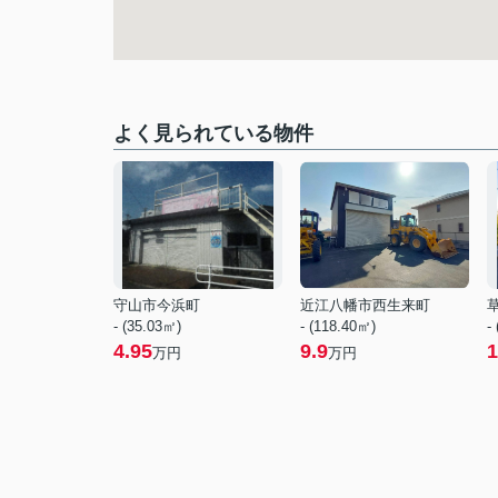
よく見られている物件
守山市今浜町
近江八幡市西生来町
- (35.03㎡)
- (118.40㎡)
-
4.95
9.9
1
万円
万円