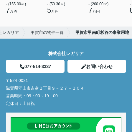
- (155.00㎡)
- (50.36㎡)
- (260.00㎡)
-
7
5
7
万円
万円
万円
社レガリア
甲賀市の物件一覧
甲賀市甲南町杉谷の事業用地
株式会社レガリア
077-514-3337
お問い合わせ
〒524-0021
滋賀県守山市吉身２丁目９－２７－２０４
営業時間：
09：00～19：00
定休日：
土日祝