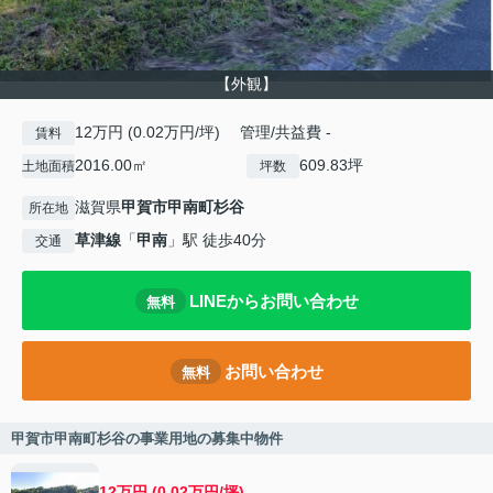
【外観】
12万円 (0.02万円/坪) 管理/共益費 -
賃料
2016.00㎡
609.83坪
土地面積
坪数
滋賀県
甲賀市
甲南町杉谷
所在地
草津線
「
甲南
」駅 徒歩40分
交通
LINEからお問い合わせ
無料
お問い合わせ
無料
甲賀市甲南町杉谷の事業用地の募集中物件
12万円 (0.02万円/坪)