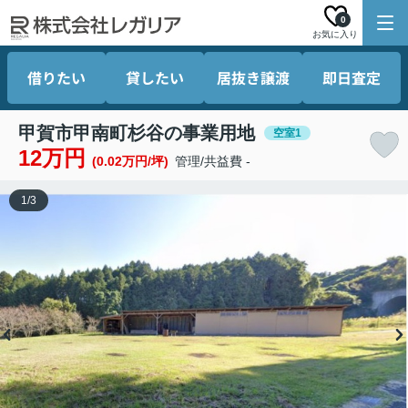
0
お気に入り
借りたい
貸したい
居抜き譲渡
即日査定
甲賀市甲南町杉谷の事業用地
空室1
12万円
(0.02万円/坪)
管理/共益費 -
1
/
3