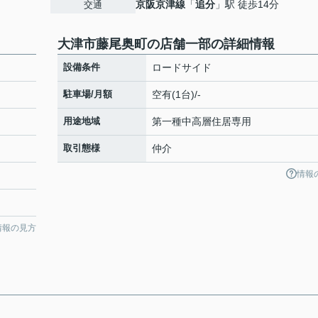
京阪京津線
「
追分
」駅 徒歩14分
交通
大津市藤尾奥町の店舗一部の詳細情報
設備条件
ロードサイド
駐車場/月額
空有(1台)/-
用途地域
第一種中高層住居専用
取引態様
仲介
情報
情報の見方