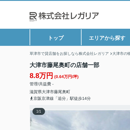
トップ
エリアから探す
草津市で貸店舗をお探しなら株式会社レガリア
大津市の
大津市藤尾奥町の店舗一部
8.8万円
(0.64万円/坪)
管理/共益費 -
滋賀県
大津市
藤尾奥町
京阪京津線「追分」駅徒歩14分
1
/
1