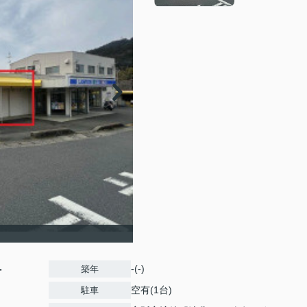
-
-(-)
築年
空有(1台)
駐車