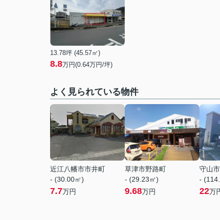
13.78坪 (45.57㎡)
8.8
万円(0.64万円/坪)
よく見られている物件
近江八幡市市井町
草津市野路町
守山市
- (30.00㎡)
- (29.23㎡)
- (114
7.7
9.68
22
万円
万円
万