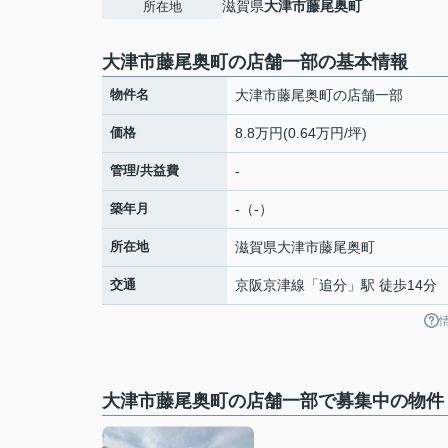
滋賀県
大津市
藤尾奥町
所在地
大津市藤尾奥町の店舗一部の基本情報
物件名
大津市藤尾奥町の店舗一部
価格
8.8万円(0.64万円/坪)
管理/共益費
-
築年月
-（-）
所在地
滋賀県
大津市
藤尾奥町
交通
京阪京津線
「
追分
」駅 徒歩14分
大津市藤尾奥町の店舗一部で募集中の物件