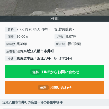
【外観】
7.7万円 (0.85万円/坪) 管理/共益費 -
賃料
30.00㎡
9.07坪
面積
坪数
築39年
1階/2階建
築年数
所在階
滋賀県
近江八幡市
市井町
所在地
東海道本線
「
近江八幡
」駅 徒歩24分
交通
LINEからお問い合わせ
無料
お問い合わせ
無料
近江八幡市市井町の店舗一部の募集中物件