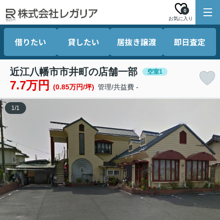
0
お気に入り
借りたい
貸したい
居抜き譲渡
即日査定
近江八幡市市井町の店舗一部
空室1
7.7万円
(0.85万円/坪)
管理/共益費 -
1
/
1