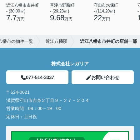
近江八幡市市井町
草津市野路町
守山市水保町
- (30.00㎡)
- (29.23㎡)
- (114.20㎡)
-
7.7
9.68
22
万円
万円
万円
八幡市の物件一覧
近江八幡駅
近江八幡市市井町の店舗一部
株式会社レガリア
077-514-3337
お問い合わせ
〒524-0021
滋賀県守山市吉身２丁目９－２７－２０４
営業時間：
09：00～19：00
定休日：
土日祝