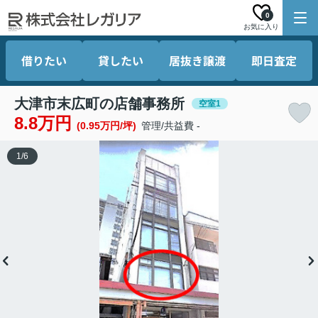
0
お気に入り
借りたい
貸したい
居抜き譲渡
即日査定
大津市末広町の店舗事務所
空室1
8.8万円
(0.95万円/坪)
管理/共益費 -
1
/
6