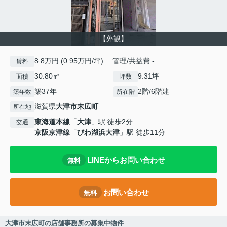
【外観】
8.8万円 (0.95万円/坪) 管理/共益費 -
賃料
30.80㎡
9.31坪
面積
坪数
築37年
2階/6階建
築年数
所在階
滋賀県
大津市
末広町
所在地
東海道本線
「
大津
」駅 徒歩2分
交通
京阪京津線
「
びわ湖浜大津
」駅 徒歩11分
LINEからお問い合わせ
無料
お問い合わせ
無料
大津市末広町の店舗事務所の募集中物件