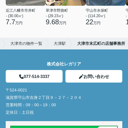
近江八幡市市井町
草津市野路町
守山市水保町
- (30.00㎡)
- (29.23㎡)
- (114.20㎡)
-
7.7
9.68
22
万円
万円
万円
大津市の物件一覧
大津駅
大津市末広町の店舗事務所
株式会社レガリア
077-514-3337
お問い合わせ
〒524-0021
滋賀県守山市吉身２丁目９－２７－２０４
営業時間：
09：00～19：00
定休日：
土日祝