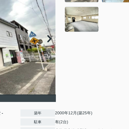
費
-
2000年12月(築25年)
築年
有(2台)
駐車