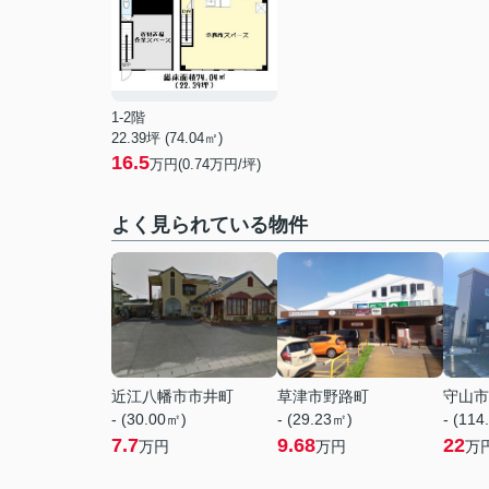
1-2階
22.39坪 (74.04㎡)
16.5
万円(0.74万円/坪)
よく見られている物件
近江八幡市市井町
草津市野路町
守山市
- (30.00㎡)
- (29.23㎡)
- (114
7.7
9.68
22
万円
万円
万