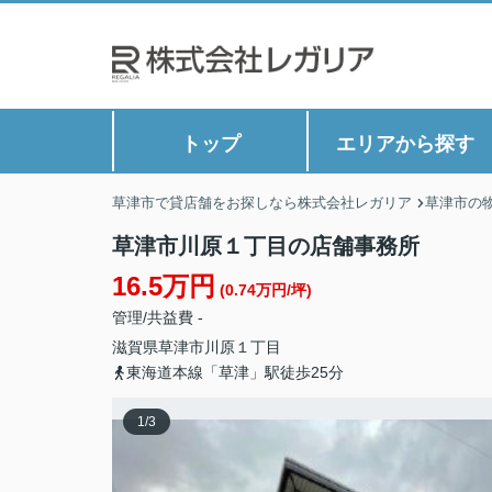
トップ
エリアから探す
草津市で貸店舗をお探しなら株式会社レガリア
草津市の
草津市川原１丁目の店舗事務所
16.5万円
(0.74万円/坪)
管理/共益費 -
滋賀県
草津市
川原
１丁目
東海道本線「草津」駅徒歩25分
1
/
3