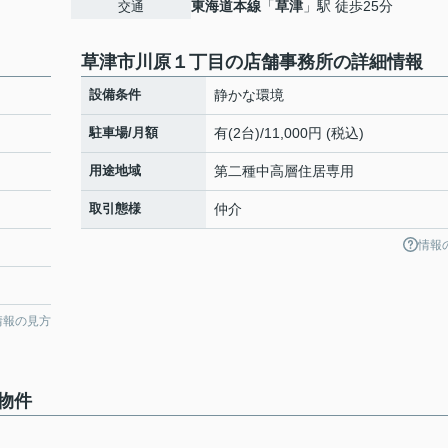
東海道本線
「
草津
」駅 徒歩25分
交通
草津市川原１丁目の店舗事務所の詳細情報
設備条件
静かな環境
駐車場/月額
有(2台)/11,000円 (税込)
用途地域
第二種中高層住居専用
取引態様
仲介
情報
情報の見方
物件