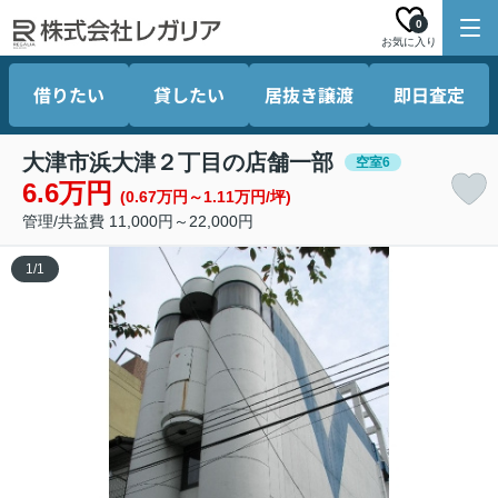
0
お気に入り
借りたい
貸したい
居抜き譲渡
即日査定
大津市浜大津２丁目の店舗一部
空室6
6.6万円
(0.67万円～1.11万円/坪)
管理/共益費 11,000円～22,000円
1
/
1