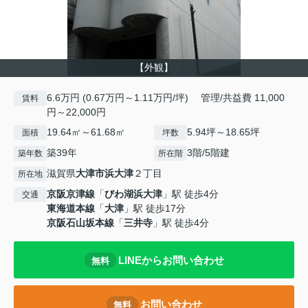
【外観】
6.6万円 (0.67万円～1.11万円/坪) 管理/共益費 11,000
賃料
円～22,000円
19.64㎡～61.68㎡
5.94坪～18.65坪
面積
坪数
築39年
3階/5階建
築年数
所在階
滋賀県
大津市
浜大津
２丁目
所在地
京阪京津線
「
びわ湖浜大津
」駅 徒歩4分
交通
東海道本線
「
大津
」駅 徒歩17分
京阪石山坂本線
「
三井寺
」駅 徒歩4分
LINEからお問い合わせ
無料
お問い合わせ
無料