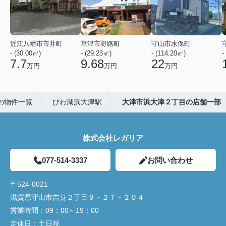
近江八幡市市井町
草津市野路町
守山市水保町
- (30.00㎡)
- (29.23㎡)
- (114.20㎡)
-
7.7
9.68
22
万円
万円
万円
の物件一覧
びわ湖浜大津駅
大津市浜大津２丁目の店舗一部
株式会社レガリア
077-514-3337
お問い合わせ
〒524-0021
滋賀県守山市吉身２丁目９－２７－２０４
営業時間：
09：00～19：00
定休日：
土日祝