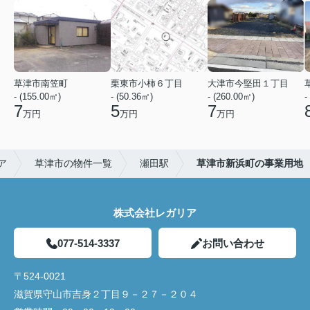
草津市南笠町
栗東市小柿６丁目
大津市今堅田１丁目
- (155.00㎡)
- (50.36㎡)
- (260.00㎡)
-
7
5
7
万円
万円
万円
ア
草津市の物件一覧
瀬田駅
草津市新浜町の事業用地
株式会社レガリア
077-514-3337
お問い合わせ
〒524-0021
滋賀県守山市吉身２丁目９－２７－２０４