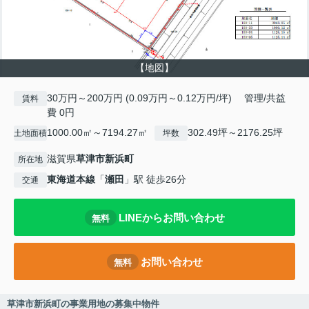
【地図】
30万円～200万円 (0.09万円～0.12万円/坪) 管理/共益
賃料
費 0円
1000.00㎡～7194.27㎡
302.49坪～2176.25坪
土地面積
坪数
滋賀県
草津市
新浜町
所在地
東海道本線
「
瀬田
」駅 徒歩26分
交通
LINEからお問い合わせ
無料
お問い合わせ
無料
草津市新浜町の事業用地の募集中物件