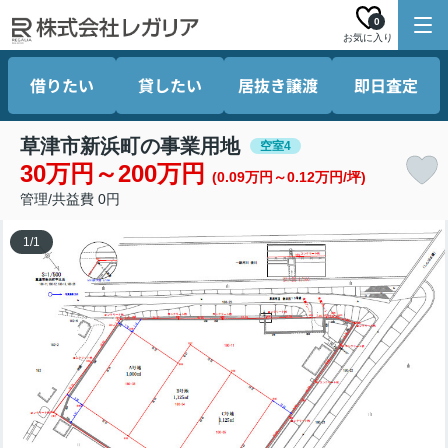
0
お気に入り
借りたい
貸したい
居抜き譲渡
即日査定
草津市新浜町の事業用地
空室4
30万円～200万円
(0.09万円～0.12万円/坪)
管理/共益費 0円
1
/
1