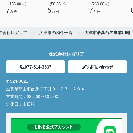
- (155.00㎡)
- (50.36㎡)
- (260.00㎡)
-
7
5
7
万円
万円
万円
式会社レガリア
大津市の物件一覧
大津市若葉台の事業用地
株式会社レガリア
077-514-3337
お問い合わせ
〒524-0021
滋賀県守山市吉身２丁目９－２７－２０４
営業時間：
09：00～19：00
定休日：
土日祝