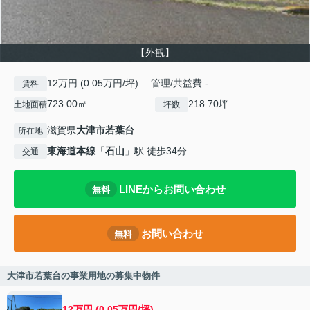
【外観】
12万円 (0.05万円/坪) 管理/共益費 -
賃料
723.00㎡
218.70坪
土地面積
坪数
滋賀県
大津市
若葉台
所在地
東海道本線
「
石山
」駅 徒歩34分
交通
LINEからお問い合わせ
無料
お問い合わせ
無料
大津市若葉台の事業用地の募集中物件
12万円 (0.05万円/坪)