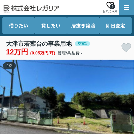
0
お気に入り
借りたい
貸したい
居抜き譲渡
即日査定
大津市若葉台の事業用地
空室1
12万円
(0.05万円/坪)
管理/共益費 -
1
/
2