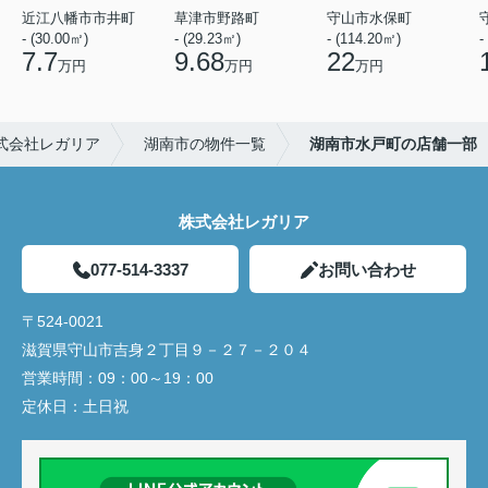
近江八幡市市井町
草津市野路町
守山市水保町
- (30.00㎡)
- (29.23㎡)
- (114.20㎡)
-
7.7
9.68
22
万円
万円
万円
式会社レガリア
湖南市の物件一覧
湖南市水戸町の店舗一部
株式会社レガリア
077-514-3337
お問い合わせ
〒524-0021
滋賀県守山市吉身２丁目９－２７－２０４
営業時間：
09：00～19：00
定休日：
土日祝