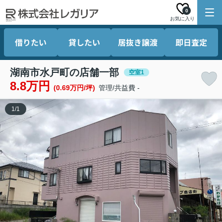
0
お気に入り
借りたい
貸したい
居抜き譲渡
即日査定
湖南市水戸町の店舗一部
空室1
8.8万円
(0.69万円/坪)
管理/共益費 -
1
/
1