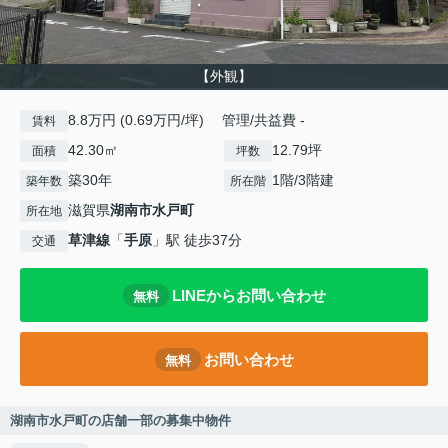
【外観】
8.8万円 (0.69万円/坪) 管理/共益費 -
賃料
42.30㎡
12.79坪
面積
坪数
築30年
1階/3階建
築年数
所在階
滋賀県
湖南市
水戸町
所在地
草津線
「
手原
」駅 徒歩37分
交通
LINEからお問い合わせ
無料
お問い合わせ
無料
湖南市水戸町の店舗一部の募集中物件