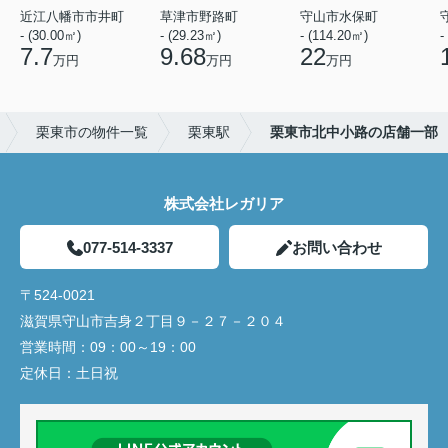
近江八幡市市井町
草津市野路町
守山市水保町
- (30.00㎡)
- (29.23㎡)
- (114.20㎡)
-
7.7
9.68
22
万円
万円
万円
栗東市の物件一覧
栗東駅
栗東市北中小路の店舗一部
株式会社レガリア
077-514-3337
お問い合わせ
〒524-0021
滋賀県守山市吉身２丁目９－２７－２０４
営業時間：
09：00～19：00
定休日：
土日祝