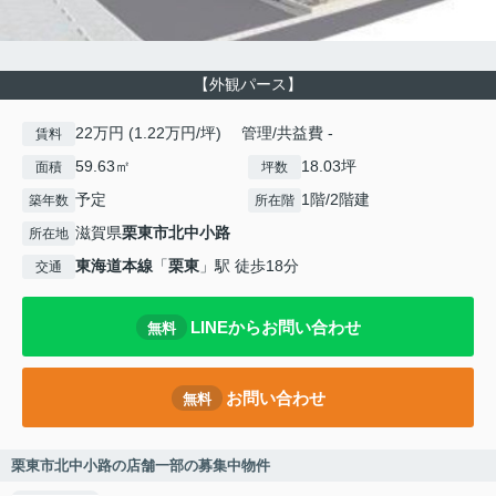
【外観パース】
22万円 (1.22万円/坪) 管理/共益費 -
賃料
59.63㎡
18.03坪
面積
坪数
予定
1階/2階建
築年数
所在階
滋賀県
栗東市
北中小路
所在地
東海道本線
「
栗東
」駅 徒歩18分
交通
LINEからお問い合わせ
無料
お問い合わせ
無料
栗東市北中小路の店舗一部の募集中物件