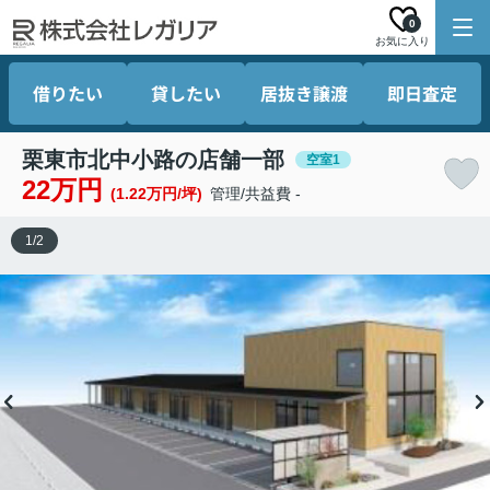
0
お気に入り
借りたい
貸したい
居抜き譲渡
即日査定
栗東市北中小路の店舗一部
空室1
22万円
(1.22万円/坪)
管理/共益費 -
1
/
2