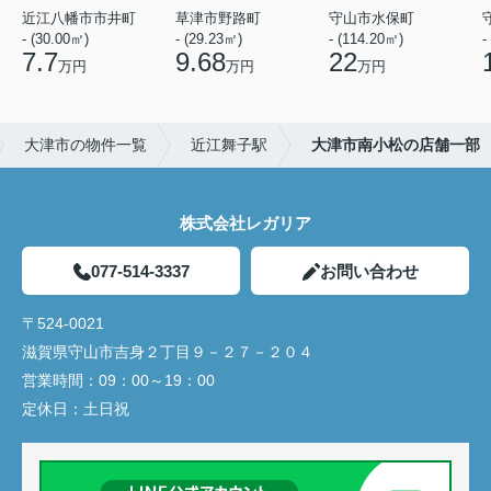
近江八幡市市井町
草津市野路町
守山市水保町
- (30.00㎡)
- (29.23㎡)
- (114.20㎡)
-
7.7
9.68
22
万円
万円
万円
大津市の物件一覧
近江舞子駅
大津市南小松の店舗一部
株式会社レガリア
077-514-3337
お問い合わせ
〒524-0021
滋賀県守山市吉身２丁目９－２７－２０４
営業時間：
09：00～19：00
定休日：
土日祝