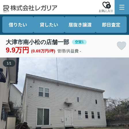
0
お気に入り
借りたい
貸したい
居抜き譲渡
即日査定
大津市南小松の店舗一部
空室1
9.9万円
(0.69万円/坪)
管理/共益費 -
1
/
1