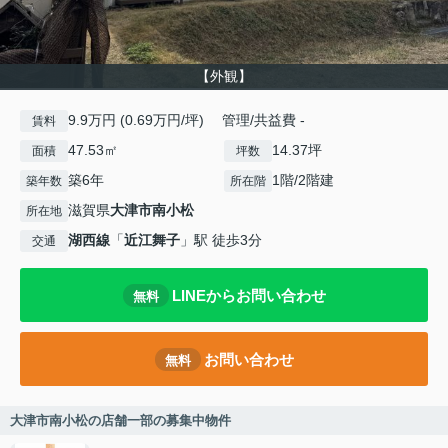
【外観】
9.9万円 (0.69万円/坪) 管理/共益費 -
賃料
47.53㎡
14.37坪
面積
坪数
築6年
1階/2階建
築年数
所在階
滋賀県
大津市
南小松
所在地
湖西線
「
近江舞子
」駅 徒歩3分
交通
LINEからお問い合わせ
無料
お問い合わせ
無料
大津市南小松の店舗一部の募集中物件