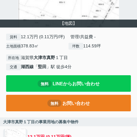
【地図】
12.1万円 (0.11万円/坪) 管理/共益費 -
賃料
378.83㎡
114.59坪
土地面積
坪数
滋賀県
大津市
真野
１丁目
所在地
湖西線
「
堅田
」駅 徒歩4分
交通
LINEからお問い合わせ
無料
お問い合わせ
無料
大津市真野１丁目の事業用地の募集中物件
12.1万円 (0.11万円/坪)