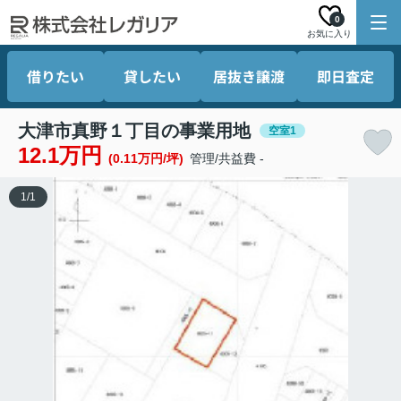
0
お気に入り
借りたい
貸したい
居抜き譲渡
即日査定
大津市真野１丁目の事業用地
空室1
12.1万円
(0.11万円/坪)
管理/共益費 -
1
/
1