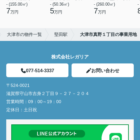
- (155.00㎡)
- (50.36㎡)
- (260.00㎡)
-
7
5
7
万円
万円
万円
大津市の物件一覧
堅田駅
大津市真野１丁目の事業用地
株式会社レガリア
077-514-3337
お問い合わせ
〒524-0021
滋賀県守山市吉身２丁目９－２７－２０４
営業時間：
09：00～19：00
定休日：
土日祝