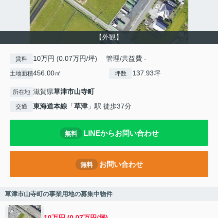
【外観】
10万円 (0.07万円/坪) 管理/共益費 -
賃料
456.00㎡
137.93坪
土地面積
坪数
滋賀県
草津市
山寺町
所在地
東海道本線
「
草津
」駅 徒歩37分
交通
LINEからお問い合わせ
無料
お問い合わせ
無料
草津市山寺町の事業用地の募集中物件
10万円 (0.07万円/坪)