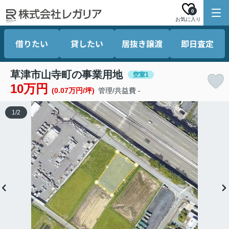
0
お気に入り
借りたい
貸したい
居抜き譲渡
即日査定
草津市山寺町の事業用地
空室1
10万円
(0.07万円/坪)
管理/共益費 -
1
/
2