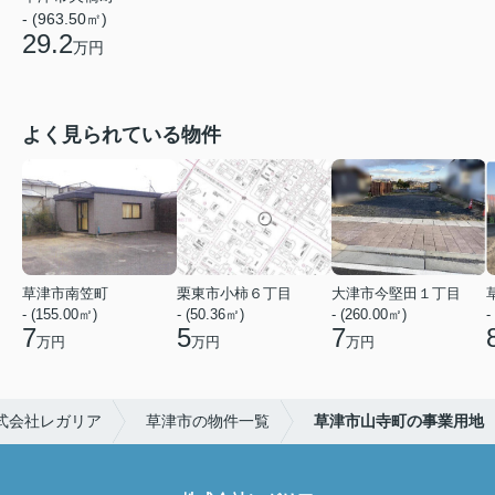
- (963.50㎡)
29.2
万円
よく見られている物件
草津市南笠町
栗東市小柿６丁目
大津市今堅田１丁目
- (155.00㎡)
- (50.36㎡)
- (260.00㎡)
-
7
5
7
万円
万円
万円
式会社レガリア
草津市の物件一覧
草津市山寺町の事業用地