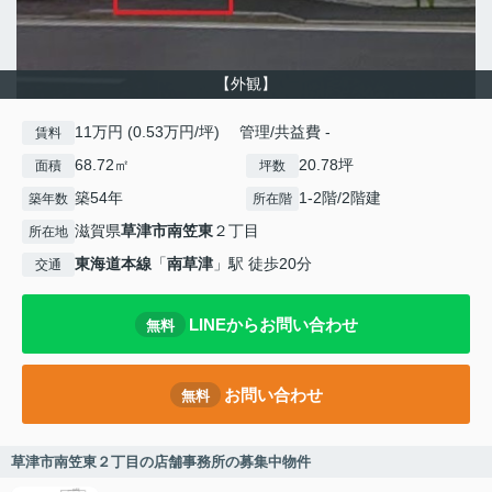
【外観】
11万円 (0.53万円/坪) 管理/共益費 -
賃料
68.72㎡
20.78坪
面積
坪数
築54年
1-2階/2階建
築年数
所在階
滋賀県
草津市
南笠東
２丁目
所在地
東海道本線
「
南草津
」駅 徒歩20分
交通
LINEからお問い合わせ
無料
お問い合わせ
無料
草津市南笠東２丁目の店舗事務所の募集中物件