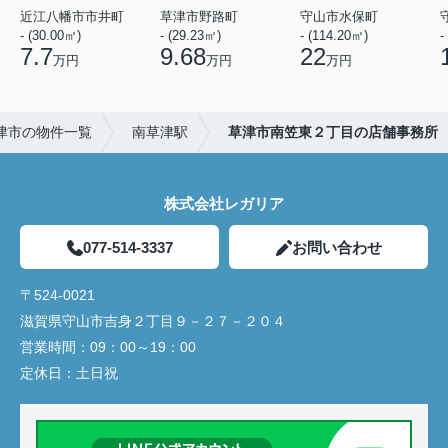
近江八幡市市井町
草津市野路町
守山市水保町
- (30.00㎡)
- (29.23㎡)
- (114.20㎡)
-
7.7
9.68
22
万円
万円
万円
津市の物件一覧
南草津駅
草津市南笠東２丁目の店舗事務所
株式会社レガリア
077-514-3337
お問い合わせ
〒524-0021
滋賀県守山市吉身２丁目９－２７－２０４
営業時間：
09：00～19：00
定休日：
土日祝