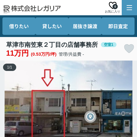
0
お気に入り
借りたい
貸したい
居抜き譲渡
即日査定
草津市南笠東２丁目の店舗事務所
空室1
11万円
(0.53万円/坪)
管理/共益費 -
1
/
1