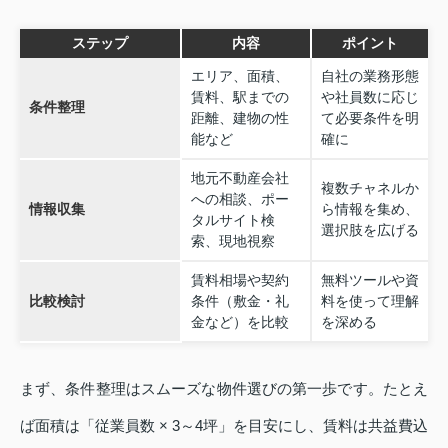
ステップ
内容
ポイント
エリア、面積、
自社の業務形態
賃料、駅までの
や社員数に応じ
条件整理
距離、建物の性
て必要条件を明
能など
確に
地元不動産会社
複数チャネルか
への相談、ポー
情報収集
ら情報を集め、
タルサイト検
選択肢を広げる
索、現地視察
賃料相場や契約
無料ツールや資
比較検討
条件（敷金・礼
料を使って理解
金など）を比較
を深める
まず、条件整理はスムーズな物件選びの第一歩です。たとえ
ば面積は「従業員数 × 3～4坪」を目安にし、賃料は共益費込