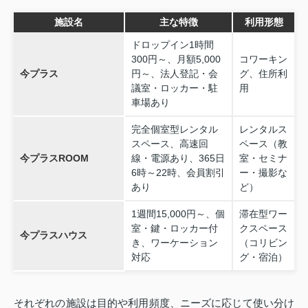
施設名
主な特徴
利用形態
ドロップイン1時間
300円～、月額5,000
コワーキン
今プラス
円～、法人登記・会
グ、住所利
議室・ロッカー・駐
用
車場あり
完全個室型レンタル
レンタルス
スペース、高速回
ペース（教
今プラスROOM
線・電源あり、365日
室・セミナ
6時～22時、会員割引
ー・撮影な
あり
ど）
1週間15,000円～、個
滞在型ワー
室・鍵・ロッカー付
クスペース
今プラスハウス
き、ワーケーション
（コリビン
対応
グ・宿泊）
それぞれの施設は目的や利用頻度、ニーズに応じて使い分け