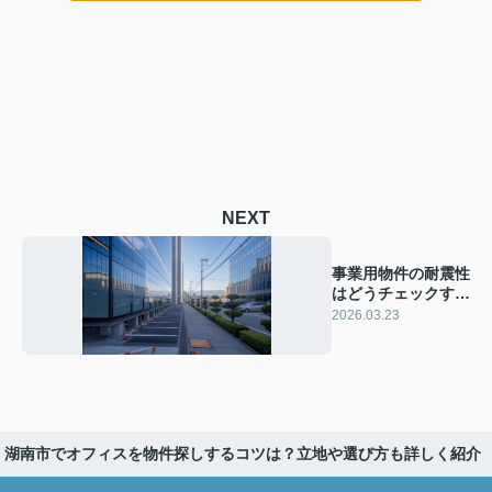
NEXT
事業用物件の耐震性
はどうチェックす
る？防災対策や地震
2026.03.23
リスクも解説
湖南市でオフィスを物件探しするコツは？立地や選び方も詳しく紹介