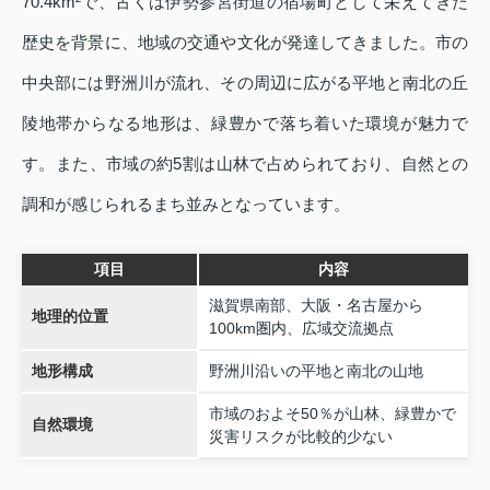
70.4km²で、古くは伊勢参宮街道の宿場町として栄えてきた
歴史を背景に、地域の交通や文化が発達してきました。市の
中央部には野洲川が流れ、その周辺に広がる平地と南北の丘
陵地帯からなる地形は、緑豊かで落ち着いた環境が魅力で
す。また、市域の約5割は山林で占められており、自然との
調和が感じられるまち並みとなっています。
項目
内容
滋賀県南部、大阪・名古屋から
地理的位置
100km圏内、広域交流拠点
地形構成
野洲川沿いの平地と南北の山地
市域のおよそ50％が山林、緑豊かで
自然環境
災害リスクが比較的少ない