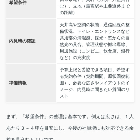
希望条件
む）、立地（最寄駅や主要道路まで
の距離）
天井高や空調の状態、通信回線の整
備状況、トイレ・エントランスなど
共用部の清潔感、採光・窓からの自
内見時の確認
然光の具合、管理状態や搬出導線、
周辺施設（コンビニ、飲食店、銀行
など）の充実度
予算上限と妥協できる項目、希望す
る契約条件（契約期間、原状回復範
準備情報
囲）、必要な広さやレイアウトのイ
メージ、内見時に聞きたい質問のリ
スト
まず、「希望条件」の整理は基本です。例えば広さは、１人
あたり３～４坪を目安にし、今後の社員増にも対応できる余
裕を見込むとよいです。