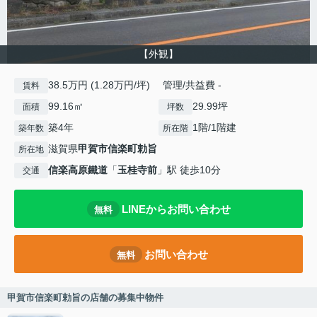
【外観】
38.5万円 (1.28万円/坪) 管理/共益費 -
賃料
99.16㎡
29.99坪
面積
坪数
築4年
1階/1階建
築年数
所在階
滋賀県
甲賀市
信楽町勅旨
所在地
信楽高原鐵道
「
玉桂寺前
」駅 徒歩10分
交通
LINEからお問い合わせ
無料
お問い合わせ
無料
甲賀市信楽町勅旨の店舗の募集中物件