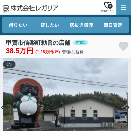
0
お気に入り
借りたい
貸したい
居抜き譲渡
即日査定
甲賀市信楽町勅旨の店舗
空室1
38.5万円
(1.28万円/坪)
管理/共益費 -
1
/
6