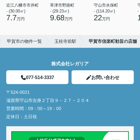
近江八幡市市井町
草津市野路町
守山市水保町
- (30.00㎡)
- (29.23㎡)
- (114.20㎡)
-
7.7
9.68
22
万円
万円
万円
甲賀市の物件一覧
玉桂寺前駅
甲賀市信楽町勅旨の店舗
株式会社レガリア
077-514-3337
お問い合わせ
〒524-0021
滋賀県守山市吉身２丁目９－２７－２０４
営業時間：
09：00～19：00
定休日：
土日祝