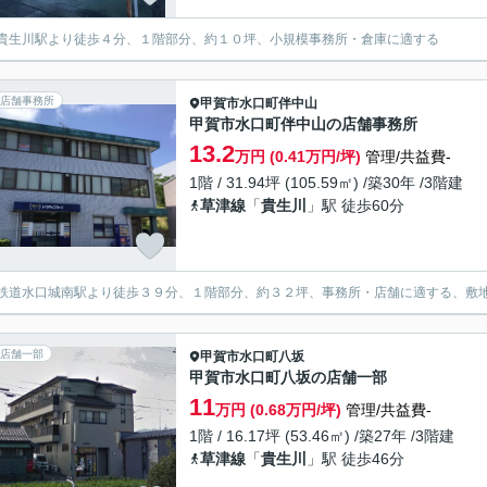
貴生川駅より徒歩４分、１階部分、約１０坪、小規模事務所・倉庫に適する
店舗事務所
甲賀市
水口町伴中山
甲賀市水口町伴中山の店舗事務所
13.2
万円 (0.41万円/坪)
管理/共益費-
1階 / 31.94坪 (105.59㎡) /築30年 /3階建
草津線
「
貴生川
」駅 徒歩60分
鉄道水口城南駅より徒歩３９分、１階部分、約３２坪、事務所・店舗に適する、敷
店舗一部
甲賀市
水口町八坂
甲賀市水口町八坂の店舗一部
11
万円 (0.68万円/坪)
管理/共益費-
1階 / 16.17坪 (53.46㎡) /築27年 /3階建
草津線
「
貴生川
」駅 徒歩46分