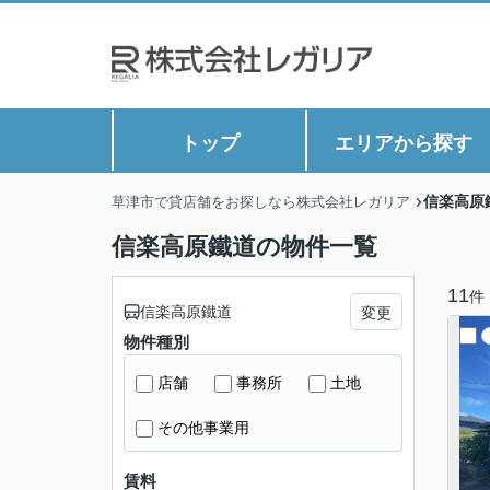
トップ
エリアから探す
信楽高原
草津市で貸店舗をお探しなら株式会社レガリア
信楽高原鐵道の物件一覧
11
件
信楽高原鐵道
変更
物件種別
店舗
事務所
土地
その他事業用
賃料