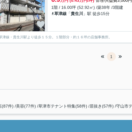
万円 (0.43万円/坪)
管理/共益費3,000円
1階 / 16.00坪 (52.92㎡) /築38年 /3階建
草津線
「
貴生川
」駅 徒歩15分
草津線・貴生川駅より徒歩１５分。１階部分・約１６坪の店舗事務所。
1
(87件)
美容(77件)
草津市テナント特集(58件)
居抜き(57件)
守山市テ