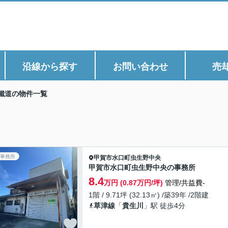
沿線から探す
お問い合わせ
売
鐵道の物件一覧
事務所
甲賀市
水口町虫生野中央
甲賀市水口町虫生野中央の事務所
8.4
万円 (0.87万円/坪)
管理/共益費-
1階 / 9.71坪 (32.13㎡) /築39年 /2階建
草津線
「
貴生川
」駅 徒歩4分