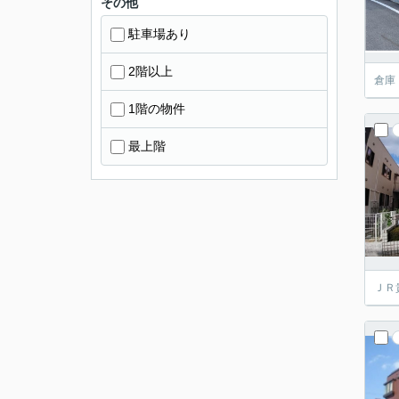
その他
駐車場あり
2階以上
倉庫
1階の物件
最上階
ＪＲ