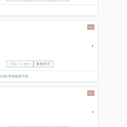
礼0
プロパンガス
事務所可
地内駐車場確保可能
礼0