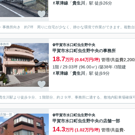
草津線
「
貴生川
」駅 徒歩26分
・事務所向き 約7坪 周りに住宅が少なく、静かな環境で作業ができます。複数台
事務所
甲賀市
水口町虫生野中央
甲賀市水口町虫生野中央の事務所
18.7
万円 (0.64万円/坪)
管理/共益費2,20
1階 / 29.03坪 (96.00㎡) /築38年 /3階建
草津線
「
貴生川
」駅 徒歩9分
貴生川駅より徒歩９分、１階部分、約２９坪、事務所に適する、敷地内駐車場確保
店舗一部
甲賀市
水口町虫生野中央
甲賀市水口町虫生野中央の店舗一部
14.3
万円 (1.02万円/坪)
管理/共益費-