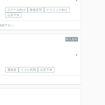
スクール向け
飲食店可
クリニック向け
公共下水
相談下さい。
即入居可
電気有
トイレ共同
公共下水