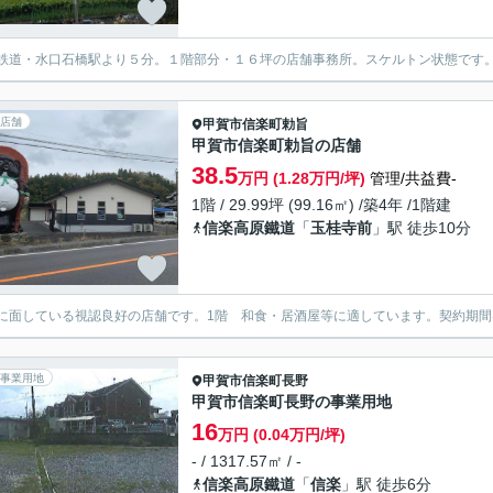
鉄道・水口石橋駅より５分。１階部分・１６坪の店舗事務所。スケルトン状態です
店舗
甲賀市
信楽町勅旨
甲賀市信楽町勅旨の店舗
38.5
万円 (1.28万円/坪)
管理/共益費-
1階 / 29.99坪 (99.16㎡) /築4年 /1階建
信楽高原鐵道
「
玉桂寺前
」駅 徒歩10分
に面している視認良好の店舗です。1階 和食・居酒屋等に適しています。契約期間
事業用地
甲賀市
信楽町長野
甲賀市信楽町長野の事業用地
16
万円 (0.04万円/坪)
- / 1317.57㎡ / -
信楽高原鐵道
「
信楽
」駅 徒歩6分