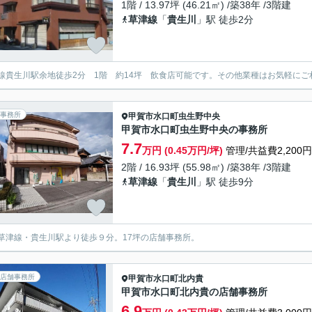
1階 / 13.97坪 (46.21㎡) /築38年 /3階建
草津線
「
貴生川
」駅 徒歩2分
線貴生川駅余地徒歩2分 1階 約14坪 飲食店可能です。その他業種はお気軽にご
事務所
甲賀市
水口町虫生野中央
甲賀市水口町虫生野中央の事務所
7.7
万円 (0.45万円/坪)
管理/共益費2,200円
2階 / 16.93坪 (55.98㎡) /築38年 /3階建
草津線
「
貴生川
」駅 徒歩9分
草津線・貴生川駅より徒歩９分。17坪の店舗事務所。
店舗事務所
甲賀市
水口町北内貴
甲賀市水口町北内貴の店舗事務所
6.9