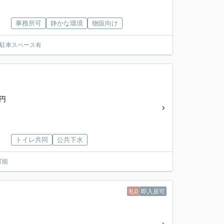
事務所可
静かな環境
物販向け
駐車スペース有
0円
トイレ共同
公共下水
可能
礼0
即入居可