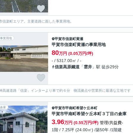
市信楽町エリア。主要道路に面した事業用地。
事業用地
甲賀市
信楽町黄瀬
甲賀市信楽町黄瀬の事業用地
80
万円 (0.05万円/坪)
- / 5317.00㎡ / -
信楽高原鐵道
「
雲井
」駅 徒歩29分
神高速道路「信楽」インターより車で約６分 物流拠点や営業所に最適な立地です
倉庫
甲賀市
甲南町希望ケ丘本町
甲賀市甲南町希望ケ丘本町３丁目の倉庫
3.96
万円 (0.55万円/坪)
管理/共益費-
1階 / 7.25坪 (24.00㎡) /築50年 /1階建